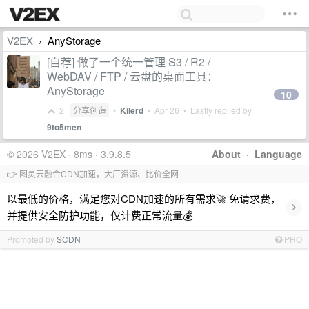
V2EX
AnyStorage
›
[自荐] 做了一个统一管理 S3 / R2 /
WebDAV / FTP / 云盘的桌面工具：
AnyStorage
10
2
分享创造
•
Kilerd
•
Apr 26
• Lastly replied by
9to5men
© 2026 V2EX · 8ms · 3.9.8.5
About
·
Language
👉 图灵云融合CDN加速，大厂资源、比价全网
以最低的价格，满足您对CDN加速的所有需求🚀 免请求费，
›
并提供安全防护功能，仅计费正常流量💰
Promoted by
SCDN
PRO