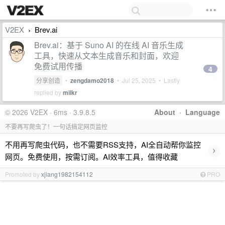
V2EX
Brev.ai
›
Brev.ai：基于 Suno AI 的在线 AI 音乐生成
工具，快速从文本生成音乐和封面，欢迎
免费试用传播
4
分享创造
•
zengdamo2018
•
Jul 25, 2025
• Lastly
replied by
milkr
© 2026 V2EX · 6ms · 3.9.8.5
About
·
Language
不要再写爬虫了！一句话搞定网页监控
不用再写爬虫代码，也不需要RSS支持，AI全自动帮你监控
›
网页。免费使用，按需订阅。AI效率工具，值得收藏
Promoted by
xjiang1982154112
PRO