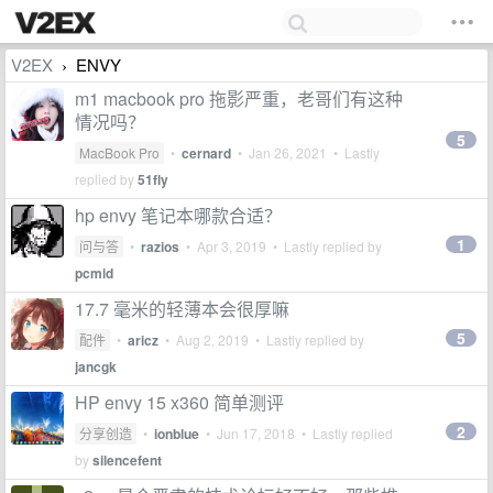
V2EX
ENVY
›
m1 macbook pro 拖影严重，老哥们有这种
情况吗？
5
MacBook Pro
•
cernard
•
Jan 26, 2021
• Lastly
replied by
51fly
hp envy 笔记本哪款合适？
1
问与答
•
razios
•
Apr 3, 2019
• Lastly replied by
pcmid
17.7 毫米的轻薄本会很厚嘛
5
配件
•
aricz
•
Aug 2, 2019
• Lastly replied by
jancgk
HP envy 15 x360 简单测评
2
分享创造
•
ionblue
•
Jun 17, 2018
• Lastly replied
by
silencefent