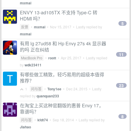
mxmai
ENVY 13-ad105TX 不支持 Type-C 转
HDMI 吗？
5
反馈
•
mxmai
•
Nov 15, 2017
• Lastly replied by
mxmai
有用 lg 27ud58 和 Hp Envy 27s 4k 显示器
的吗 正在纠结
11
MacBook Pro
•
roott
•
Apr 25, 2017
• Lastly replied
by
wdk23411
有哪些做工精致，轻巧易用的超级本值得
推荐？
23
1
问与答
•
Tony1ee
•
Dec 24, 2015
• Lastly
replied by
quanquan233
在淘宝上买这种官翻版的惠普 Envy 17，
靠谱吗？
8
问与答
•
kfdt74
•
Sep 18, 2014
• Lastly replied by
Jiahao