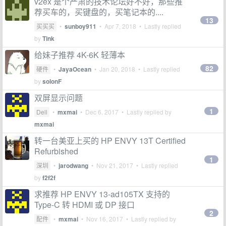
v2ex 是个严肃的技术论坛好不好，那些推
荐买车的，买键盘的，买笔记本的....
13
买买买
•
sunboy911
•
Apr 7, 2018
• Lastly replied
by
Tink
给妹子推荐 4K-6K 轻薄本
82
硬件
•
JayaOcean
•
Jan 20, 2018
• Lastly replied
by
solonF
双屏显示问题
1
Dell
•
mxmai
•
Dec 6, 2017
• Lastly replied by
mxmai
转一台美亚上买的 HP ENVY 13T Certified
Refurbished
1
深圳
•
jarodwang
•
Nov 21, 2017
• Lastly replied
by
f2f2f
求推荐 HP ENVY 13-ad105TX 支持的
Type-C 转 HDMI 或 DP 接口
2
配件
•
mxmai
•
Nov 16, 2017
• Lastly replied by