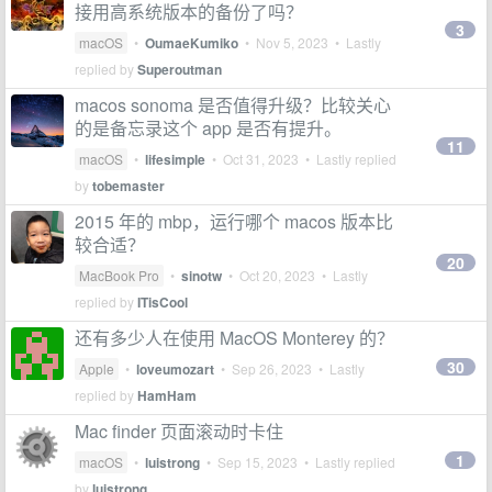
接用高系统版本的备份了吗？
3
macOS
•
OumaeKumiko
•
Nov 5, 2023
• Lastly
replied by
Superoutman
macos sonoma 是否值得升级？比较关心
的是备忘录这个 app 是否有提升。
11
macOS
•
lifesimple
•
Oct 31, 2023
• Lastly replied
by
tobemaster
2015 年的 mbp，运行哪个 macos 版本比
较合适？
20
MacBook Pro
•
sinotw
•
Oct 20, 2023
• Lastly
replied by
ITisCool
还有多少人在使用 MacOS Monterey 的？
30
Apple
•
loveumozart
•
Sep 26, 2023
• Lastly
replied by
HamHam
Mac finder 页面滚动时卡住
1
macOS
•
luistrong
•
Sep 15, 2023
• Lastly replied
by
luistrong