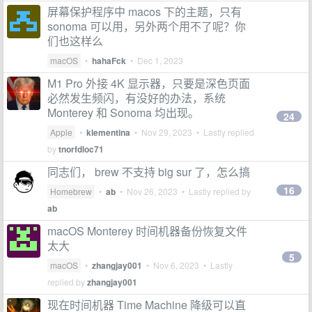
屏幕保护程序中 macos 下的主题，只有
sonoma 可以用，另外两个用不了呢？你
们也这样么
macOS
•
hahaFck
•
Dec 1, 2023
M1 Pro 外接 4K 显示器，只要是深色页面
必然发生频闪，有没好的办法，系统
Monterey 和 Sonoma 均出现。
24
Apple
•
klementina
•
Nov 29, 2023
• Lastly replied
by
tnorfdloc71
同志们， brew 不支持 big sur 了，怎么搞
16
Homebrew
•
ab
•
Nov 26, 2023
• Lastly replied by
ab
macOS Monterey 时间机器备份恢复文件
太大
5
macOS
•
zhangjay001
•
Nov 6, 2023
• Lastly
replied by
zhangjay001
现在时间机器 Time Machine 降级可以直