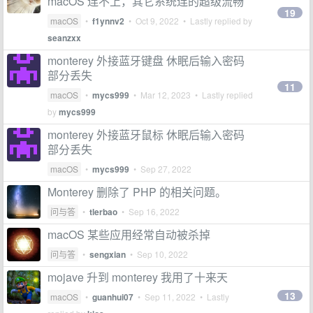
macOS 连不上，其它系统连的超级流畅
19
macOS
•
f1ynnv2
•
Oct 9, 2022
• Lastly replied by
seanzxx
monterey 外接蓝牙键盘 休眠后输入密码
部分丢失
11
macOS
•
mycs999
•
Mar 12, 2023
• Lastly replied
by
mycs999
monterey 外接蓝牙鼠标 休眠后输入密码
部分丢失
macOS
•
mycs999
•
Sep 27, 2022
Monterey 删除了 PHP 的相关问题。
问与答
•
tlerbao
•
Sep 16, 2022
macOS 某些应用经常自动被杀掉
问与答
•
sengxian
•
Sep 10, 2022
mojave 升到 monterey 我用了十来天
13
macOS
•
guanhui07
•
Sep 11, 2022
• Lastly