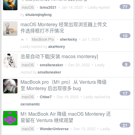
77
macOS
•
lxms2021
•
Jan 14, 2023
• Lastly replied
by
shuianqingfeng
macOS Monterey 经常出现浏览器上传文
件选择框打不开情况
10
1
MacBook Pro
•
sherlocky
•
Jul 1, 2023
•
Lastly replied by
akaHenry
总是自动下载[安装 macos monterey]
9
macOS
•
smallsneaker
•
Dec 20, 2022
• Lastly
replied by
smallsneaker
MacBook pro（M1 pro）从 Ventura 降级
至 Monterey 后出现很多 bug
17
macOS
•
Chloe7
•
Dec 19, 2022
• Lastly replied by
oxromantic
M1 MacBook Air 降级 macOS Monterey 还
是留在 Ventura 继续观望
21
macOS
•
WonderUniverse
•
Dec 13, 2022
• Lastly