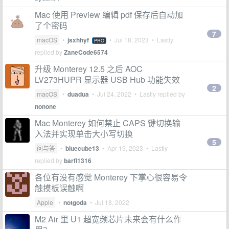
Mac 使用 Preview 编辑 pdf 保存后自动加
了个密码
7
macOS
•
jsxhhyf
•
Jul 18, 2023
• Lastly
PRO
replied by
ZaneCode6574
升级 Monterey 12.5 之后 AOC
LV273HUPR 显示器 USB Hub 功能失效
2
macOS
•
duadua
•
Jul 24, 2022
• Lastly replied by
nonone
Mac Monterey 如何禁止 CAPS 键切换输
入法并实现单击大小写切换
5
问与答
•
bluecube13
•
Apr 19, 2023
• Lastly
replied by
barfi1316
各位有没有感觉 Monterey 下掌心很容易令
触摸板误触啊
Apple
•
notgoda
•
Jul 18, 2022
M2 Air 里 U1 超宽频芯片未来会有什么作