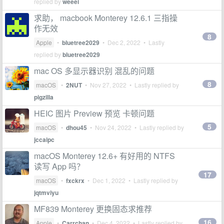
replied by
weeei
求助， macbook Monterey 12.6.1 三指操
作无效
8
Apple
•
bluetree2029
•
Dec 2, 2022
• Lastly
replied by
bluetree2029
mac OS 多显示器识别 混乱的问题
8
macOS
•
2NUT
•
Nov 27, 2022
• Lastly replied by
pigzilla
HEIC 图片 Preview 预览 卡顿问题
5
macOS
•
dhou45
•
Nov 24, 2022
• Lastly replied by
jccaipc
macOS Monterey 12.6+ 有好用的 NTFS
读写 App 吗？
17
macOS
•
fxckrx
•
Dec 1, 2022
• Lastly replied by
jqtmviyu
MF839 Monterey 更换固态求推荐
16
Apple
•
Carrchan
•
Dec 4, 2022
• Lastly replied by