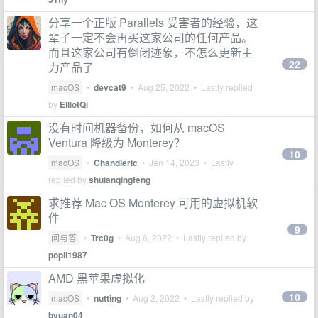
分享一个正版 Parallels 受害者的经验，这
辈子一定不会再买这家公司的任何产品。
而且这家公司有倒闭迹象，不怎么更新主
22
力产品了
macOS
•
devcat9
•
Aug 25, 2022
• Lastly replied
by
ElliotQi
没有时间机器备份，如何从 macOS
Ventura 降级为 Monterey？
10
macOS
•
Chandleric
•
Jan 14, 2023
• Lastly
replied by
shuianqingfeng
求推荐 Mac OS Monterey 可用的虚拟机软
件
9
问与答
•
Trc0g
•
Aug 6, 2022
• Lastly replied by
popil1987
AMD 黑苹果虚拟化
10
macOS
•
nutting
•
Aug 2, 2022
• Lastly replied by
byuan04