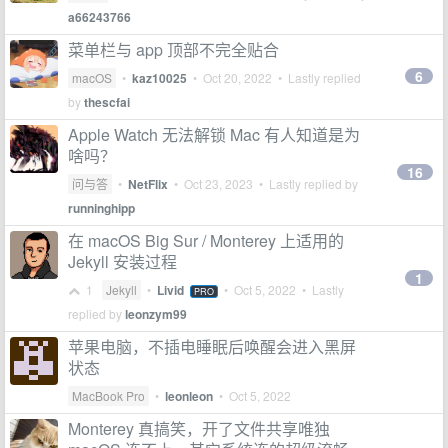
a66243766
菜单栏与 app 顶部不完全贴合
6
macOS
•
kaz10025
•
Oct 20, 2022
• Lastly replied
by
thescfai
Apple Watch 无法解锁 Mac 有人知道是为
啥吗？
16
问与答
•
NetFlix
•
Oct 23, 2023
• Lastly replied by
runninghipp
在 macOS Big Sur / Monterey 上适用的
Jekyll 安装过程
1
1
Jekyll
•
Livid
•
Oct 5, 2022
• Lastly
PRO
replied by
leonzym99
苹果电脑，不插电睡眠后唤醒会进入黑屏
状态
MacBook Pro
•
leonleon
•
Oct 5, 2022
Monterey 真搞笑，开了文件共享唯独