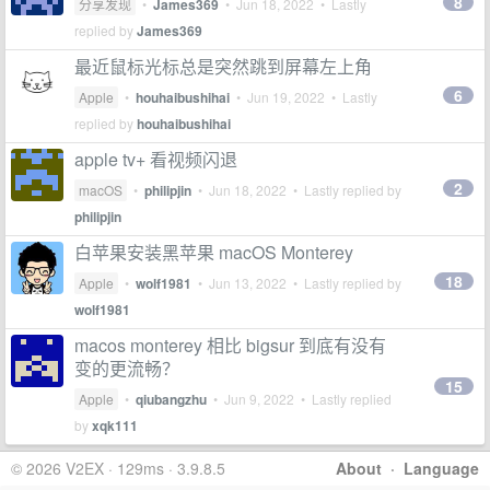
8
分享发现
•
James369
•
Jun 18, 2022
• Lastly
replied by
James369
最近鼠标光标总是突然跳到屏幕左上角
6
Apple
•
houhaibushihai
•
Jun 19, 2022
• Lastly
replied by
houhaibushihai
apple tv+ 看视频闪退
2
macOS
•
philipjin
•
Jun 18, 2022
• Lastly replied by
philipjin
白苹果安装黑苹果 macOS Monterey
18
Apple
•
wolf1981
•
Jun 13, 2022
• Lastly replied by
wolf1981
macos monterey 相比 bigsur 到底有没有
变的更流畅？
15
Apple
•
qiubangzhu
•
Jun 9, 2022
• Lastly replied
by
xqk111
© 2026 V2EX · 129ms · 3.9.8.5
About
·
Language