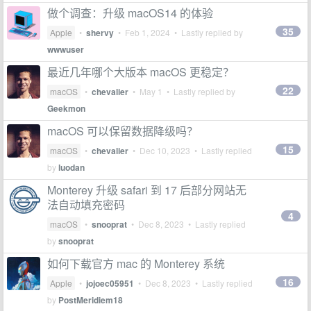
做个调查：升级 macOS14 的体验
35
Apple
•
shervy
•
Feb 1, 2024
• Lastly replied by
wwwuser
最近几年哪个大版本 macOS 更稳定？
22
macOS
•
chevalier
•
May 1
• Lastly replied by
Geekmon
macOS 可以保留数据降级吗？
15
macOS
•
chevalier
•
Dec 10, 2023
• Lastly replied
by
luodan
Monterey 升级 safari 到 17 后部分网站无
法自动填充密码
4
macOS
•
snooprat
•
Dec 8, 2023
• Lastly replied
by
snooprat
如何下载官方 mac 的 Monterey 系统
16
Apple
•
jojoec05951
•
Dec 8, 2023
• Lastly replied
by
PostMeridiem18