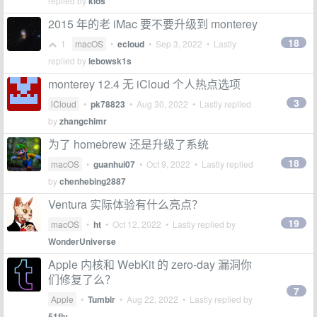
replied by
kios
2015 年的老 iMac 要不要升级到 monterey
18
1
macOS
•
ecloud
•
Sep 3, 2022
• Lastly
replied by
lebowsk1s
monterey 12.4 无 iCloud 个人热点选项
3
iCloud
•
pk78823
•
Aug 30, 2022
• Lastly replied
by
zhangchimr
为了 homebrew 还是升级了系统
18
macOS
•
guanhui07
•
Oct 9, 2022
• Lastly replied
by
chenhebing2887
Ventura 实际体验有什么亮点？
19
macOS
•
ht
•
Oct 12, 2022
• Lastly replied by
WonderUniverse
Apple 内核和 WebKit 的 zero-day 漏洞你
们修复了么？
7
Apple
•
Tumblr
•
Aug 22, 2022
• Lastly replied by
51fly