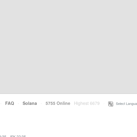
·
FAQ
·
Solana
·
5755 Online
Highest 6679
·
Select Langua
9:35
·
JFK 22:35