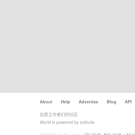
About
·
Help
·
Advertise
·
Blog
·
API
创意工作者们的社区
World is powered by solitude
VERSION: 3.9.8.5 · 10ms ·
UTC 02:35
·
PVG 10:35
·
LAX 1