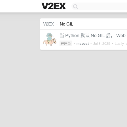
V2EX
No GIL
›
当 Python 默认 No GIL 后，
程序员
•
maocat
•
Jul 8, 2025
• Lastly r