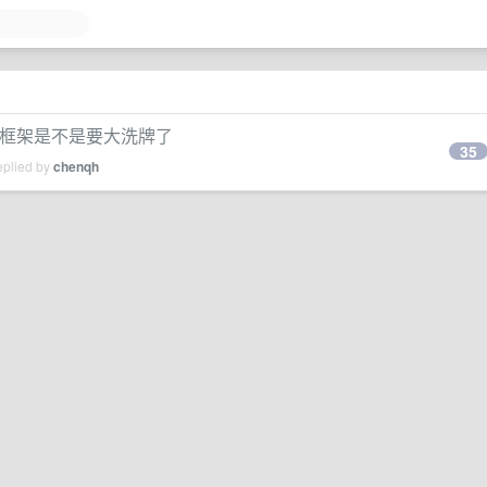
 Web 框架是不是要大洗牌了
35
eplied by
chenqh