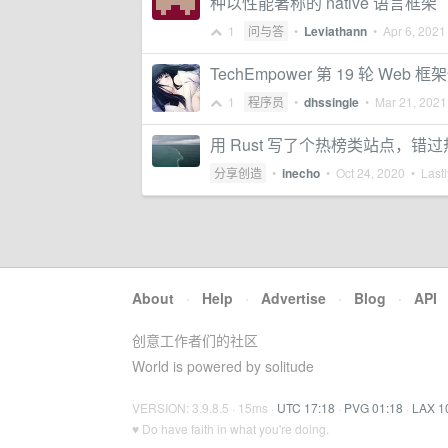
种以性能著称的 native 语言框架（包括 
1
问与答
•
Leviathann
•
Apr 6, 2021
TechEmpower 第 19 轮 Web
1
程序员
•
dhssingle
•
Mar 21, 2021
用 Rust 写了个热榜类站点，错
分享创造
•
inecho
•
Oct 24, 2020
• Lastl
About
·
Help
·
Advertise
·
Blog
·
API
创意工作者们的社区
World is powered by solitude
VERSION: 3.9.8.5 · 15ms ·
UTC 17:18
·
PVG 01:18
·
LAX 1
♥ Do have faith in what you're doing.