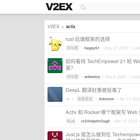
V2EX
actix
›
rust 后端框架的选择
问与答
•
happy61
•
May 22, 2023
• Last
如何看待 TechEmpower 21 轮 
驱？
问与答
•
wdwwtzy
•
Sep 9, 2022
• Lastl
DeepL 翻译好像被投毒了
1
信息安全
•
Admstor
•
Apr 17, 202
Actix 和 Rocket 哪个框架写 We
Rust
•
rv54ntjwfm3ug8
•
Mar 15, 2023
•
Just.js 是怎么做到在 Techem