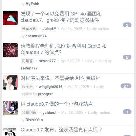
by
MyFaith
发现了一个可以免费用 GPT4o 画图和
claude3.7、grok3 模型的浏览器插件
2
分享发现
•
JuiceLY
•
Apr 24, 2025
• Lastly replied
by
chenyu8674
请教编程老师们, 如何综合利用 Grok3 和
Claude3.7 的优点?
5
问与答
•
seven777
•
Apr 6, 2025
• Lastly replied by
seven777
对程序员来说，不需要给 AI 付费编程
27
程序员
•
winglight2016
•
Mar 31, 2025
• Lastly
replied by
prosgtsr
用 claude3.7 做的一个小游戏站点
1
分享创造
•
ychbest
•
Mar 22, 2025
• Lastly replied
by
DivivitYan
Claude3.7 发布，这次我是真有点慌了