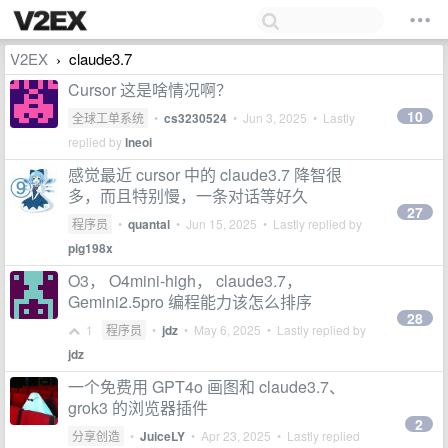
V2EX
claude3.7
›
Cursor 这是啥情况啊？
10
全球工单系统
•
cs3230524
•
Jun 3, 2025
• Lastly
replied by
lneoi
感觉最近 cursor 中的 claude3.7 降智很
多，而且特别慢，一条对话等好久
27
程序员
•
quantal
•
Jun 15, 2025
• Lastly replied by
pig198x
O3， O4mini-high， claude3.7，
Gemini2.5pro 编程能力该怎么排序
28
1
程序员
•
jdz
•
May 6, 2025
• Lastly replied by
jdz
一个免费用 GPT4o 画图和 claude3.7、
grok3 的浏览器插件
2
分享创造
•
JuiceLY
•
Apr 23, 2025
• Lastly replied