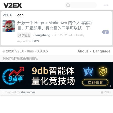
V2EX
den
›
开源一个 Hugo + Markdown 的个人博客项
目，开箱即用，有兴趣的同学可以试一下
7
分享创造
•
fengzheng
•
Jun 27, 2024
• Lastly
replied by
fc077
© 2026 V2EX · 8ms · 3.9.8.5
About
·
Language
9db智能体量化策略竞技场
Promoted by
sbsummer
PRO