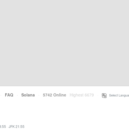
·
FAQ
·
Solana
·
5742 Online
Highest 6679
·
Select Langua
8:55
·
JFK 21:55