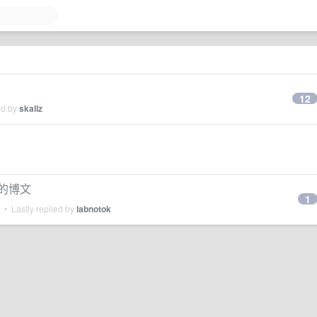
12
ed by
skallz
析的博文
1
• Lastly replied by
labnotok