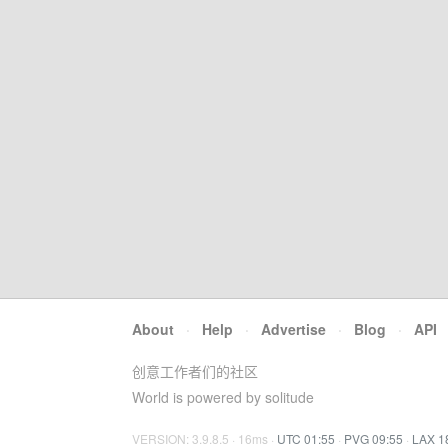
About
·
Help
·
Advertise
·
Blog
·
API
创意工作者们的社区
World is powered by solitude
VERSION: 3.9.8.5 · 16ms ·
UTC 01:55
·
PVG 09:55
·
LAX 1