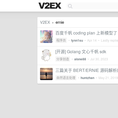
V2EX
ernie
›
百度千帆 coding plan 上新模型了
程序员
•
lynn1su
•
Apr 14
• Lastly repli
[开源] Golang 文心千帆 sdk
分享创造
•
alone88
•
Jul 30, 2023
三篇关于 BERT/ERNIE 源码解
自然语言处理
•
huntzhan
•
May 21, 2019