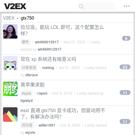
V2EX
gtx750
›
捡垃圾，能玩 LOL 即可，这个配置怎么
样？
8
硬件
•
wh469012917
•
Nov 21, 2025
• Lastly
replied by
wh469012917
现在 xp 系统还有啥意义吗
23
分享发现
•
nutting
•
Apr 21, 2022
• Lastly replied
by
zlbruce
黑苹果求助
11
Apple
•
ropon
•
Nov 4, 2019
• Lastly replied by
lzpaiyd
esxi 直通 gtx750 显卡成功，但驱动用不
了，有解决办法吗？
11
问与答
•
willie1991
•
Dec 8, 2020
• Lastly replied
by
wyxls