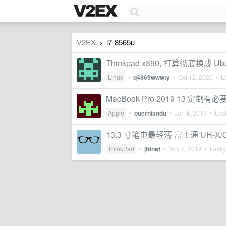
V2EX
i7-8565u
›
Thinkpad x390, 打算彻底换
Linux
•
q4869wwwty
•
Oct 12, 2020
• La
MacBook Pro 2019 13 定制有
Apple
•
ouerniandu
•
Jun 4, 2019
• Last
13.3 寸笔电最轻薄 富士通 UH-X/
ThinkPad
•
jfdnet
•
Nov 7, 2018
• Lastly