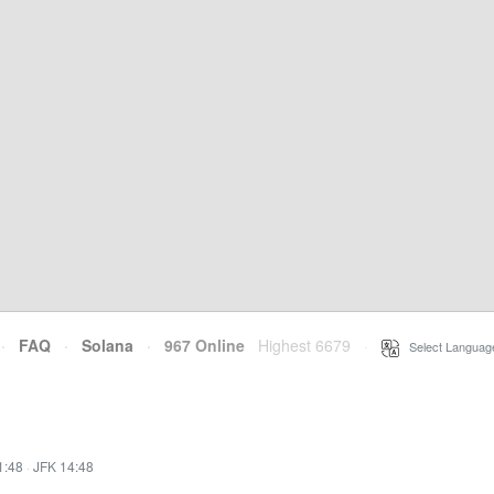
·
FAQ
·
Solana
·
967 Online
Highest 6679
·
Select Languag
1:48
·
JFK 14:48