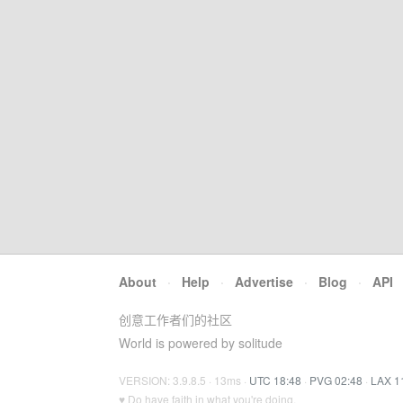
About
·
Help
·
Advertise
·
Blog
·
API
创意工作者们的社区
World is powered by solitude
VERSION: 3.9.8.5 · 13ms ·
UTC 18:48
·
PVG 02:48
·
LAX 1
♥ Do have faith in what you're doing.