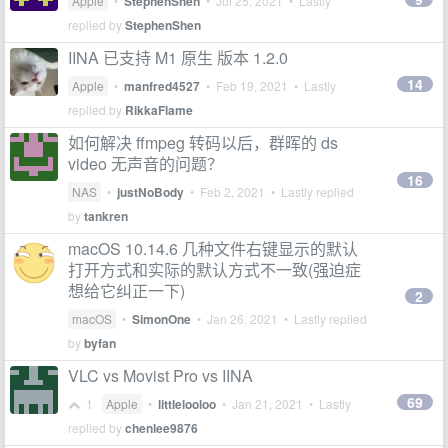
Apple
•
StephenShen
•
Jul 25, 2021
• Lastly
replied by
StephenShen
IINA 已支持 M1 原生 版本 1.2.0
14
Apple
•
manfred4527
•
Feb 19, 2021
• Lastly
replied by
RikkaFlame
如何解决 ffmpeg 转码以后，群晖的 ds
video 无声音的问题？
16
NAS
•
justNoBody
•
Feb 2, 2021
• Lastly replied
by
tankren
macOS 10.14.6 几种文件右键显示的默认
打开方式和实际的默认方式不一致(强迫症
想给它纠正一下)
2
macOS
•
SimonOne
•
Jan 26, 2021
• Lastly replied
by
byfan
VLC vs Movist Pro vs IINA
69
1
Apple
•
littlelooloo
•
Jan 21, 2021
• Lastly
replied by
chenlee9876