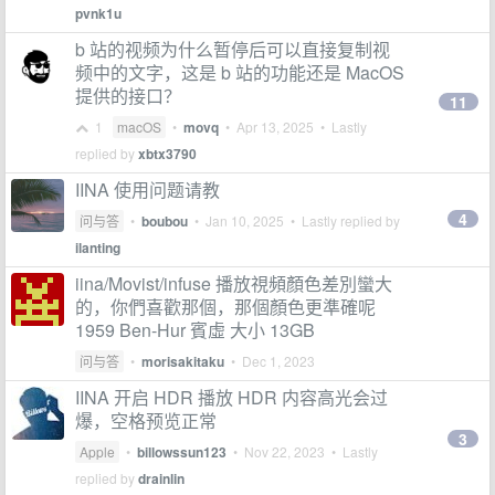
pvnk1u
b 站的视频为什么暂停后可以直接复制视
频中的文字，这是 b 站的功能还是 MacOS
提供的接口？
11
1
macOS
•
movq
•
Apr 13, 2025
• Lastly
replied by
xbtx3790
IINA 使用问题请教
4
问与答
•
boubou
•
Jan 10, 2025
• Lastly replied by
ilanting
iina/Movist/infuse 播放視頻顏色差別蠻大
的，你們喜歡那個，那個顏色更準確呢
1959 Ben-Hur 賓虛 大小 13GB
问与答
•
morisakitaku
•
Dec 1, 2023
IINA 开启 HDR 播放 HDR 内容高光会过
爆，空格预览正常
3
Apple
•
billowssun123
•
Nov 22, 2023
• Lastly
replied by
drainlin