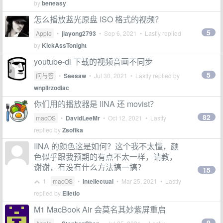
by
beneasy
怎么播放蓝光原盘 ISO 格式的视频？
5
Apple
•
jiayong2793
•
Sep 6, 2021
• Lastly replied
by
KickAssTonight
youtube-dl 下载的视频音画不同步
5
问与答
•
Seesaw
•
Jul 30, 2021
• Lastly replied by
wnpllrzodiac
你们用的播放器是 IINA 还 movist？
82
macOS
•
DavidLeeMr
•
Oct 12, 2021
• Lastly
replied by
Zsofika
IINA 的颜色这是如何？这个我不太懂，颜
色似乎跟我预期的有点不太一样，请教，
谢谢，有没有什么方法搞一搞？
15
1
macOS
•
intellectual
•
Mar 25, 2021
• Lastly
replied by
Elietio
M1 MacBook Air 会莫名其妙紫屏重启
9