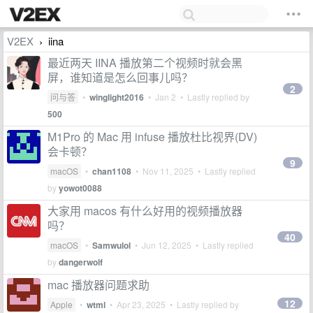
V2EX
iina
›
最近两天 IINA 播放第二个视频时就会黑
屏，谁知道是怎么回事儿吗？
2
问与答
•
winglight2016
•
Jan 2
• Lastly replied by
500
M1Pro 的 Mac 用 infuse 播放杜比视界(DV)
会卡顿？
9
macOS
•
chan1108
•
Nov 11, 2025
• Lastly replied
by
yowot0088
大家用 macos 有什么好用的视频播放器
吗？
40
macOS
•
Samwulol
•
Jun 12, 2025
• Lastly replied
by
dangerwolf
mac 播放器问题求助
12
Apple
•
wtml
•
Apr 23, 2025
• Lastly replied by