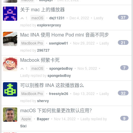
关于 mac 上的播放器
37
1
macOS
•
dsj11231
•
Dec 4, 2022
• Lastly
replied by
explorerproxy
Mac IINA 使用 Home Pod mini 音画不同步
21
MacBook Pro
•
ssetglow01
•
Nov 29, 2022
• Lastly
replied by
296727
Macbook 频繁卡死
7
1
macOS
•
spongeboBoy
•
Nov 5, 2022
•
Lastly replied by
spongeboBoy
可以别推荐 IINA 这款播放器么
32
MacBook Pro
•
freestyle26
•
Sep 13, 2022
• Lastly
replied by
shervy
macOS 下如何批量更改默认应用？
9
Apple
•
Bapper
•
Nov 14, 2022
• Lastly replied by
Sixi