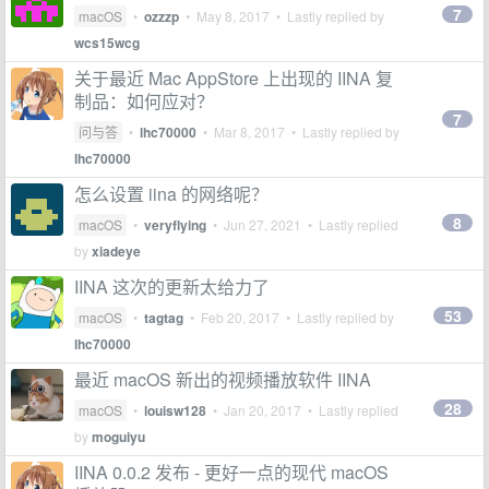
7
macOS
•
ozzzp
•
May 8, 2017
• Lastly replied by
wcs15wcg
关于最近 Mac AppStore 上出现的 IINA 复
制品：如何应对？
7
问与答
•
lhc70000
•
Mar 8, 2017
• Lastly replied by
lhc70000
怎么设置 iina 的网络呢？
8
macOS
•
veryflying
•
Jun 27, 2021
• Lastly replied
by
xiadeye
IINA 这次的更新太给力了
53
macOS
•
tagtag
•
Feb 20, 2017
• Lastly replied by
lhc70000
最近 macOS 新出的视频播放软件 IINA
28
macOS
•
louisw128
•
Jan 20, 2017
• Lastly replied
by
moguiyu
IINA 0.0.2 发布 - 更好一点的现代 macOS