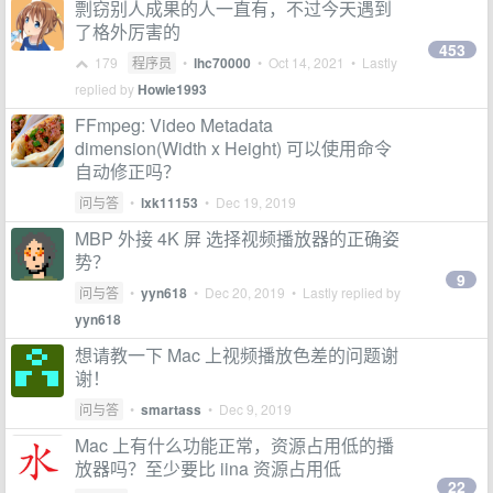
剽窃别人成果的人一直有，不过今天遇到
了格外厉害的
453
179
程序员
•
lhc70000
•
Oct 14, 2021
• Lastly
replied by
Howie1993
FFmpeg: Video Metadata
dimension(Width x Height) 可以使用命令
自动修正吗？
问与答
•
lxk11153
•
Dec 19, 2019
MBP 外接 4K 屏 选择视频播放器的正确姿
势？
9
问与答
•
yyn618
•
Dec 20, 2019
• Lastly replied by
yyn618
想请教一下 Mac 上视频播放色差的问题谢
谢！
问与答
•
smartass
•
Dec 9, 2019
Mac 上有什么功能正常，资源占用低的播
放器吗？至少要比 iina 资源占用低
22