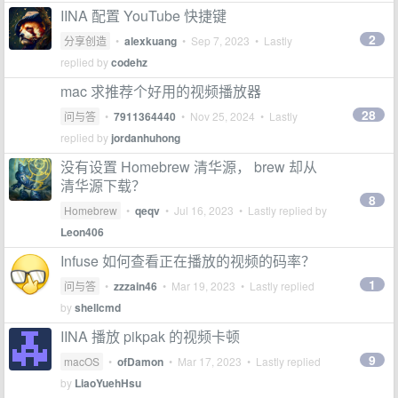
IINA 配置 YouTube 快捷键
2
分享创造
•
alexkuang
•
Sep 7, 2023
• Lastly
replied by
codehz
mac 求推荐个好用的视频播放器
28
问与答
•
7911364440
•
Nov 25, 2024
• Lastly
replied by
jordanhuhong
没有设置 Homebrew 清华源， brew 却从
清华源下载？
8
Homebrew
•
qeqv
•
Jul 16, 2023
• Lastly replied by
Leon406
Infuse 如何查看正在播放的视频的码率？
1
问与答
•
zzzain46
•
Mar 19, 2023
• Lastly replied
by
shellcmd
IINA 播放 pikpak 的视频卡顿
9
macOS
•
ofDamon
•
Mar 17, 2023
• Lastly replied
by
LiaoYuehHsu