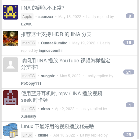
IINA 的颜色不正常？
9
Apple
•
seanzxx
•
May 18, 2022
• Lastly replied by
EZVIK
推荐这个支持 HDR 的 IINA 分支
19
macOS
•
OumaeKumiko
•
May 19, 2022
• Lastly
replied by
ingnoscemihi
请问用 IINA 播放 YouTube 视频怎样指定
分辨率？
21
macOS
•
sungnix
•
May 5, 2022
• Lastly replied by
PbCopy111
使用蓝牙耳机时, mpv / IINA 播放视频,
seek 时卡顿
1
macOS
•
clrss
•
Apr 2, 2022
• Lastly replied by
Xusually
Linux 下最好用的视频播放器是啥
29
Linux
•
idblife
•
Apr 18, 2022
• Lastly replied by