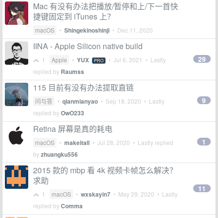
Mac 有没有办法把播放/暂停和上/下一首快
捷键固定到 iTunes 上？
macOS
•
Shingekinoshinji
•
Dec 11, 2020
IINA - Apple Silicon native build
29
1
Apple
•
YUX
•
Jul 6, 2021
• Lastly
PRO
replied by
Raumss
115 目前有没有办法提取直链
9
问与答
•
qianmianyao
•
Sep 18, 2020
• Lastly
replied by
OwO233
Retina 屏幕是真的耗电
1
macOS
•
makeitall
•
Jul 28, 2020
• Lastly replied
by
zhuangku556
2015 款的 mbp 看 4k 视频卡帧怎么解决？
求助
11
1
macOS
•
wxskayin7
•
May 29, 2020
• Lastly
replied by
Comma