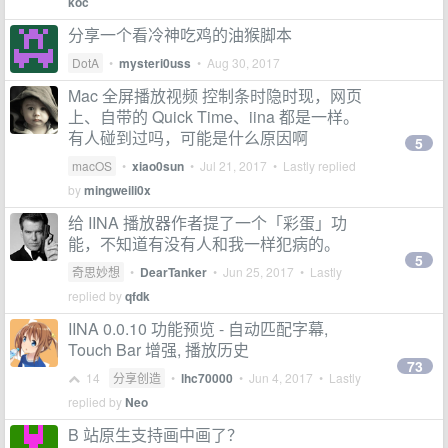
koc
分享一个看冷神吃鸡的油猴脚本
DotA
•
mysteri0uss
•
Aug 30, 2017
Mac 全屏播放视频 控制条时隐时现，网页
上、自带的 Quick Time、iina 都是一样。
有人碰到过吗，可能是什么原因啊
5
macOS
•
xiao0sun
•
Jul 21, 2017
• Lastly replied
by
mingweili0x
给 IINA 播放器作者提了一个「彩蛋」功
能，不知道有没有人和我一样犯病的。
5
奇思妙想
•
DearTanker
•
Jun 25, 2017
• Lastly
replied by
qfdk
IINA 0.0.10 功能预览 - 自动匹配字幕,
Touch Bar 增强, 播放历史
73
14
分享创造
•
lhc70000
•
Jun 4, 2017
• Lastly
replied by
Neo
B 站原生支持画中画了？