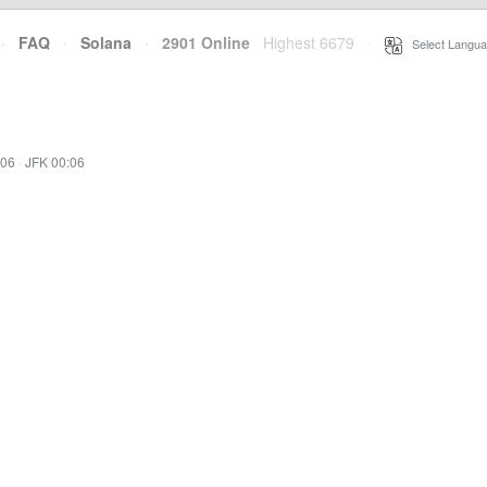
·
FAQ
·
Solana
·
2901 Online
Highest 6679
·
Select Langua
:06
·
JFK 00:06