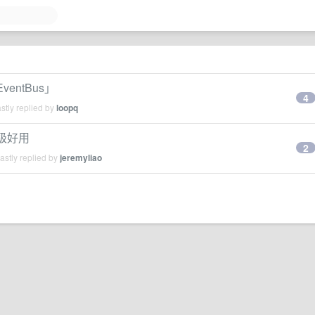
ventBus」
4
stly replied by
loopq
级好用
2
stly replied by
jeremyliao