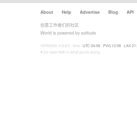
About
·
Help
·
Advertise
·
Blog
·
API
创意工作者们的社区
World is powered by solitude
VERSION: 3.9.8.5 · 8ms ·
UTC 04:06
·
PVG 12:06
·
LAX 21
♥ Do have faith in what you're doing.