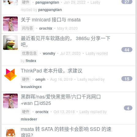
27
硬件
•
pangpangtian
•
Jan 29, 2022
• Lastly
replied by
pangpangtian
关于 minicard 接口与 msata
问与答
•
orochix
•
May 9, 2020
最近看见开车软路由的， 3865u 分享一下
吧，
44
优惠信息
•
wondty
•
Jul 27, 2020
• Lastly replied
by
findex
ThinkPad 老本升级，求建议
15
硬件
•
omph
•
Aug 16, 2019
• Lastly replied by
lexuskingxx
黑群晖/nas/爱快黑宽带/六口千兆网口
+wan 口/d525
4
硬件
•
orochix
•
Oct 13, 2018
• Lastly replied by
missdeer
msata 转 SATA 的转接卡会影响 SSD 的速
度吗？