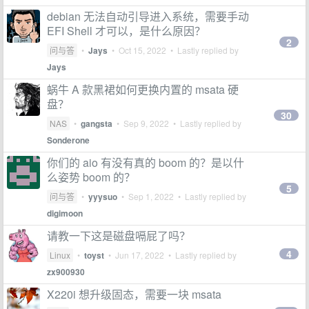
debian 无法自动引导进入系统，需要手动
EFI Shell 才可以，是什么原因？
2
问与答
•
Jays
•
Oct 15, 2022
• Lastly replied by
Jays
蜗牛 A 款黑裙如何更换内置的 msata 硬
盘？
30
NAS
•
gangsta
•
Sep 9, 2022
• Lastly replied by
Sonderone
你们的 aio 有没有真的 boom 的？是以什
么姿势 boom 的？
5
问与答
•
yyysuo
•
Sep 1, 2022
• Lastly replied by
digimoon
请教一下这是磁盘嗝屁了吗？
4
Linux
•
toyst
•
Jun 17, 2022
• Lastly replied by
zx900930
X220i 想升级固态，需要一块 msata