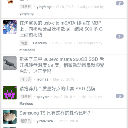
7
问与答
•
yingfengi
•
Oct 8, 2018
• Lastly replied by
yingfengi
在淘宝买的 usb-c to mSATA 线插在 MBP
上，向移动硬盘迁移数据，结果 500 多 G
压缩包报错
1
淘宝
•
Gandum
•
Aug 28, 2018
• Lastly replied by
mozutaba
新买了三星 860evo msata 250GB SSD 后
开机硬盘温度 59 度，稍微动动风扇就频繁
启动，这正常吗
问与答
•
laoma2
•
May 30, 2018
请推荐几个质量好点的山寨 SSD 品牌
6
问与答
•
qceytzn
•
Apr 2, 2018
• Lastly replied by
Mavious
Samsung T5 具有这样的性价比吗？
程序员
•
yiran7324
•
Feb 25, 2018