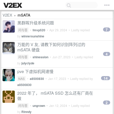
V2EX
mSATA
›
黑群晖升级系统问题
7
问与答
•
fmvp520
•
Apr 29, 2024
• Lastly replied
by
winnersunshine
万能的 V 友, 请教下如何识别阵列过的
mSATA 硬盘
4
问与答
•
shinession
•
Jun 27, 2023
• Lastly replied
by
julyclyde
pve 下虚拟机网速慢
14
NAS
•
a8500830
•
Jan 17, 2023
• Lastly replied by
a8500830
2022 年了， mSATA SSD 怎么还有厂商在
做
2
问与答
•
ungrown
•
Jan 12, 2024
• Lastly replied
by
Rinndy