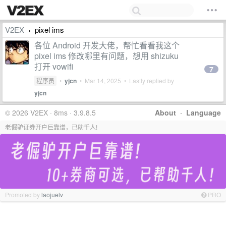
V2EX
pixel ims
›
各位 Android 开发大佬，帮忙看看我这个
pixel ims 修改哪里有问题，想用 shizuku
打开 vowifi
7
程序员
•
yjcn
•
Mar 14, 2025
• Lastly replied by
yjcn
© 2026 V2EX · 8ms · 3.9.8.5
About
·
Language
老倔驴证券开户巨靠谱，已助千人!
Promoted by
laojuelv
PRO