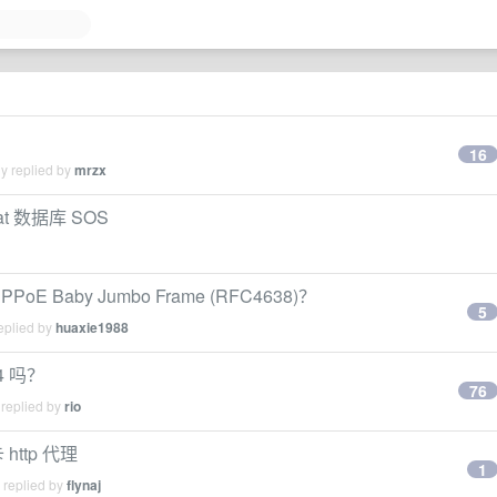
16
y replied by
mrzx
at 数据库 SOS
Baby Jumbo Frame (RFC4638)？
5
eplied by
huaxie1988
4 吗？
76
 replied by
rio
http 代理
1
 replied by
flynaj