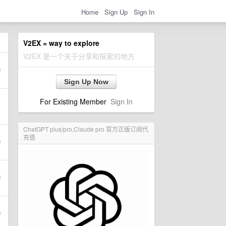
Home
Sign Up
Sign In
V2EX = way to explore
V2EX 是一个关于分享和探索的地方
Sign Up Now
For Existing Member
Sign In
ChatGPT plus/pro,Claude pro 官方正版订阅代
充值