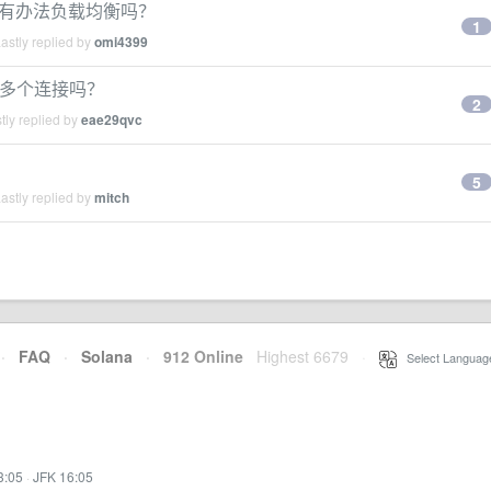
n 口有办法负载均衡吗？
1
astly replied by
omi4399
建立多个连接吗？
2
tly replied by
eae29qvc
5
astly replied by
mitch
·
FAQ
·
Solana
·
912 Online
Highest 6679
·
Select Languag
3:05
·
JFK 16:05