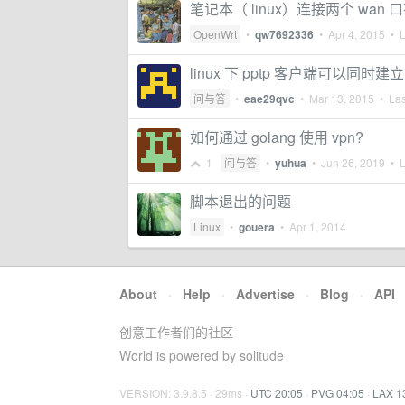
笔记本（ linux）连接两个 wa
OpenWrt
•
qw7692336
•
Apr 4, 2015
• L
linux 下 pptp 客户端可以同时
问与答
•
eae29qvc
•
Mar 13, 2015
• Las
如何通过 golang 使用 vpn?
1
问与答
•
yuhua
•
Jun 26, 2019
• L
脚本退出的问题
Linux
•
gouera
•
Apr 1, 2014
About
·
Help
·
Advertise
·
Blog
·
API
创意工作者们的社区
World is powered by solitude
VERSION: 3.9.8.5 · 29ms ·
UTC 20:05
·
PVG 04:05
·
LAX 1