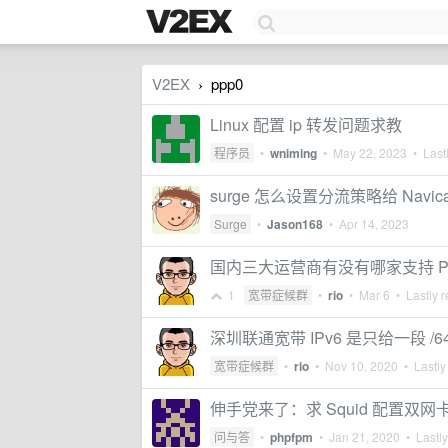
V2EX
ppp0
›
Linux 配置 ip 转发问题求教
程序员
•
wniming
•
May 22, 2023
• Lastl
surge 怎么设置分流策略给 Navic
Surge
•
Jason168
•
Apr 14, 2023
国内三大运营商有没有哪家支持 PPPoE 
1
宽带症候群
•
rio
•
Mar 6
• Lastly r
深圳联通宽带 IPv6 是只给一段 /6
宽带症候群
•
rio
•
Nov 10, 2020
• Lastly
伸手党来了：求 Squid 配置双网卡 
问与答
•
phpfpm
•
Jan 21, 2020
• Lastly