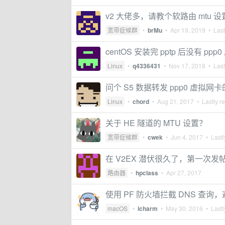
v2 大佬多，请教个软路由 mtu 
宽带症候群
•
brMu
•
Apr 19, 2019
• Last
centOS 安装完 pptp 后没有 
Linux
•
q4336431
•
Nov 17, 2018
• Last
问个 S5 数据转发 ppp0 虚拟网
Linux
•
chord
•
Aug 21, 2017
• Lastly r
关于 HE 隧道的 MTU 设置？
宽带症候群
•
cwek
•
Jun 4, 2017
• Lastl
在 V2EX 潜伏很久了，第一次发帖，请
路由器
•
hpclass
•
Apr 27, 2017
使用 PF 防火墙拦截 DNS 查询，
macOS
•
icharm
•
May 30, 2016
• Lastl