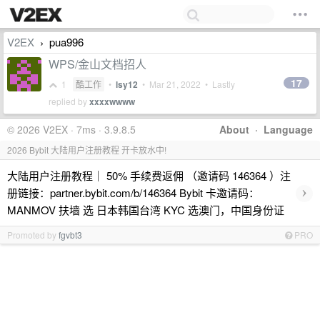
V2EX
pua996
›
WPS/金山文档招人
17
1
酷工作
•
lsy12
•
Mar 21, 2022
• Lastly
replied by
xxxxwwww
© 2026 V2EX · 7ms · 3.9.8.5
About
·
Language
2026 Bybit 大陆用户注册教程 开卡放水中!
大陆用户注册教程｜ 50% 手续费返佣 （邀请码 146364 ）注
›
册链接：partner.bybit.com/b/146364 Bybit 卡邀请码：
MANMOV 扶墙 选 日本韩国台湾 KYC 选澳门，中国身份证
Promoted by
fgvbt3
PRO