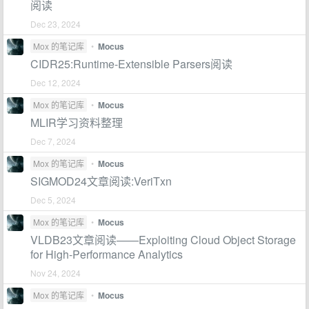
阅读
Dec 23, 2024
Mox 的笔记库
•
Mocus
CIDR25:Runtime-Extensible Parsers阅读
Dec 12, 2024
Mox 的笔记库
•
Mocus
MLIR学习资料整理
Dec 7, 2024
Mox 的笔记库
•
Mocus
SIGMOD24文章阅读:VeriTxn
Dec 5, 2024
Mox 的笔记库
•
Mocus
VLDB23文章阅读——Exploiting Cloud Object Storage
for High-Performance Analytics
Nov 24, 2024
Mox 的笔记库
•
Mocus