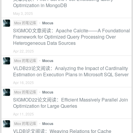
Optimization in MongoDB
May 3, 2025
Mox 的笔记库
•
Mocus
SIGMOD文章阅读：Apache Calcite——A Foundational
Framework for Optimized Query Processing Over
Heterogeneous Data Sources
Apr 22, 2025
Mox 的笔记库
•
Mocus
VLDB23论文阅读：Analyzing the Impact of Cardinality
Estimation on Execution Plans in Microsoft SQL Server
Apr 16, 2025
Mox 的笔记库
•
Mocus
SIGMOD22论文阅读：Efficient Massively Parallel Join
Optimization for Large Queries
Apr 11, 2025
Mox 的笔记库
•
Mocus
VLDB论文阅读：Weaving Relations for Cache