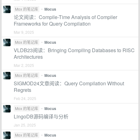
Mox 的笔记库
•
Mocus
论文阅读：Compile-Time Analysis of Compiler
Frameworks for Query Compilation
Mar 9, 2025
Mox 的笔记库
•
Mocus
VLDB23阅读：Bringing Compiling Databases to RISC
Architectures
Mar 2, 2025
Mox 的笔记库
•
Mocus
SIGMOD24文章阅读：Query Compilation Without
Regrets
Feb 24, 2025
Mox 的笔记库
•
Mocus
LingoDB源码编译与分析
Jan 25, 2025
Mox 的笔记库
•
Mocus