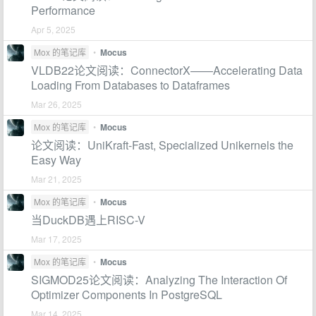
Performance
Apr 5, 2025
Mox 的笔记库
•
Mocus
VLDB22论文阅读：ConnectorX——Accelerating Data
Loading From Databases to Dataframes
Mar 26, 2025
Mox 的笔记库
•
Mocus
论文阅读：UniKraft-Fast, Specialized Unikernels the
Easy Way
Mar 21, 2025
Mox 的笔记库
•
Mocus
当DuckDB遇上RISC-V
Mar 17, 2025
Mox 的笔记库
•
Mocus
SIGMOD25论文阅读：Analyzing The Interaction Of
Optimizer Components In PostgreSQL
Mar 14, 2025