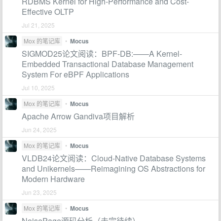
RDBMS Kernel for High-Performance and Cost-
Effective OLTP
Jul 21, 2025
Mox 的笔记库
•
Mocus
SIGMOD25论文阅读：BPF-DB:——A Kernel-
Embedded Transactional Database Management
System For eBPF Applications
Jul 10, 2025
Mox 的笔记库
•
Mocus
Apache Arrow Gandiva项目解析
Jun 24, 2025
Mox 的笔记库
•
Mocus
VLDB24论文阅读：Cloud-Native Database Systems
and Unikernels——Reimagining OS Abstractions for
Modern Hardware
Jun 23, 2025
Mox 的笔记库
•
Mocus
NoisePage源码分析（未完待续）