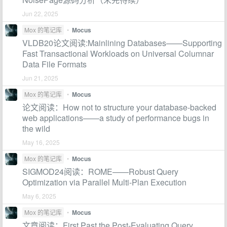
Jun 22, 2025
Mox 的笔记库
•
Mocus
VLDB20论文阅读:Mainlining Databases——Supporting
Fast Transactional Workloads on Universal Columnar
Data File Formats
Jun 21, 2025
Mox 的笔记库
•
Mocus
论文阅读：How not to structure your database-backed
web applications——a study of performance bugs in
the wild
May 16, 2025
Mox 的笔记库
•
Mocus
SIGMOD24阅读：ROME——Robust Query
Optimization via Parallel Multi-Plan Execution
May 6, 2025
Mox 的笔记库
•
Mocus
文章阅读：First Past the Post-Evaluating Query