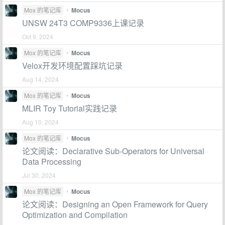
Mox 的笔记库
•
Mocus
UNSW 24T3 COMP9336上课记录
Oct 9, 2024
Mox 的笔记库
•
Mocus
Velox开发环境配置踩坑记录
Aug 14, 2024
Mox 的笔记库
•
Mocus
MLIR Toy Tutorial实践记录
Aug 10, 2024
Mox 的笔记库
•
Mocus
论文阅读：Declarative Sub-Operators for Universal
Data Processing
Jul 30, 2024
Mox 的笔记库
•
Mocus
论文阅读：Designing an Open Framework for Query
Optimization and Compilation