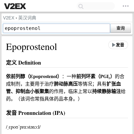
V2EX
英汉词典
›
查询
Epoprostenol
发音
定义 Definition
依前列醇（Epoprostenol）
前列环素（PGI₂）
：一种
的合
肺动脉高压
扩张血
成制剂，主要用于治疗
等情况；具有
管、抑制血小板聚集
持续静脉输注
的作用，临床上常以
给
药。（该词也常指具体药品本身。）
发音 Pronunciation (IPA)
/ˌɛpoʊˈprɑːstənɔːl/