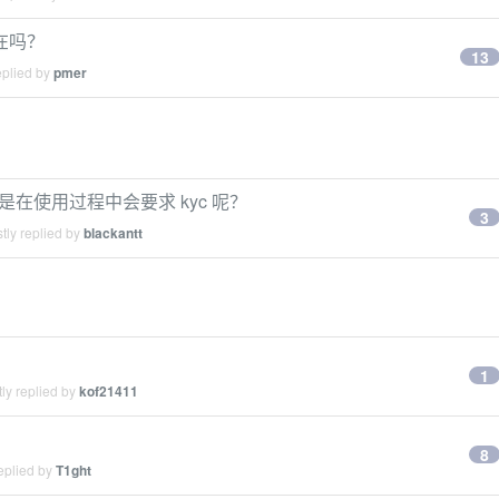
还在吗？
13
eplied by
pmer
是在使用过程中会要求 kyc 呢？
3
tly replied by
blackantt
1
ly replied by
kof21411
8
eplied by
T1ght