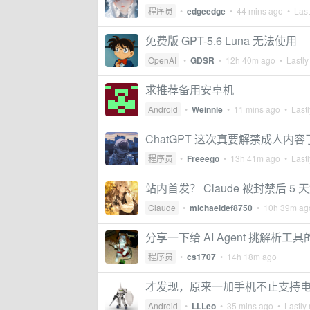
程序员
•
edgeedge
•
44 mins ago
• Last
免费版 GPT-5.6 Luna 无法使用
OpenAI
•
GDSR
•
12h 40m ago
• Lastly
求推荐备用安卓机
Android
•
Weinnie
•
11 mins ago
• Lastl
ChatGPT 这次真要解禁成人内容
程序员
•
Freeego
•
13h 41m ago
• Lastl
站内首发？ Claude 被封禁后 5 
Claude
•
michaeldef8750
•
10h 39m ag
分享一下给 AI Agent 挑解析工
程序员
•
cs1707
•
14h 18m ago
才发现，原来一加手机不止支持
Android
•
LLLeo
•
35 mins ago
• Lastly 