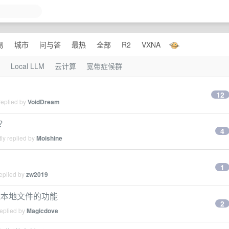
易
城市
问与答
最热
全部
R2
VXNA
I
Local LLM
云计算
宽带症候群
12
replied by
VoidDream
么？
4
ly replied by
Moishine
1
eplied by
zw2019
挂载本地文件的功能
2
replied by
Magicdove