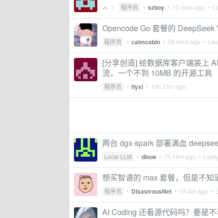
1
程序员
•
szboy
•
10 mins ago
• La
Opencode Go 套餐的 DeepSee
程序员
•
calmcabin
•
58 mins ago
• Last
[分享创造] 给数据库客户端装上 A
流，一个不到 10MB 的开源工具
程序员
•
flyxl
•
10h 23m ago
两台 dgx-spark 部署满血 deepsee
Local LLM
•
dbow
•
7h 16m ago
• Lastly
想买智谱的 max 套餐，但是不知
程序员
•
DisastrousNet
•
1h 4m ago
• L
AI Coding 还看源代码吗？要