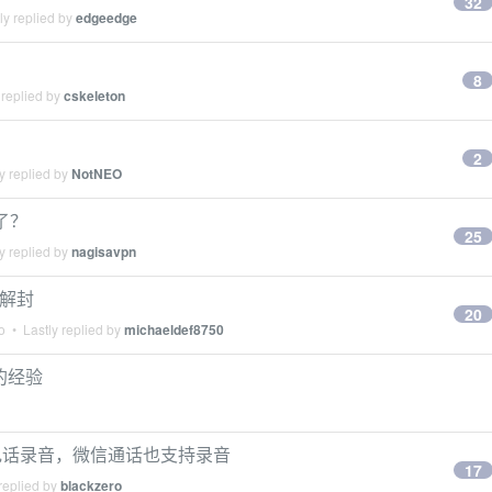
32
ly replied by
edgeedge
8
 replied by
cskeleton
2
y replied by
NotNEO
了？
25
y replied by
nagisavpn
天解封
20
o
• Lastly replied by
michaeldef8750
具的经验
电话录音，微信通话也支持录音
17
replied by
blackzero