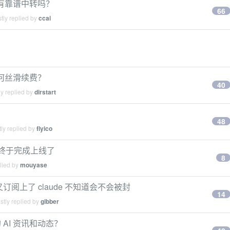
5，有靠谱中转吗？
66
tly replied by
ccai
如何丝滑续费？
40
y replied by
dirstart
48
ly replied by
flyico
近终于完成上线了
8
lied by
mouyase
阅上了 claude 不知道会不会被封
14
tly replied by
gibber
AI 资讯和动态？