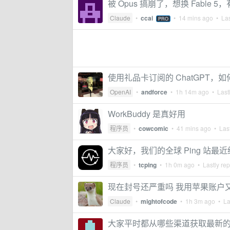
被 Opus 搞崩了，想换 Fable 
Claude
•
ccai
•
14 mins ago
• Las
PRO
使用礼品卡订阅的 ChatGPT，
OpenAI
•
andforce
•
1h 14m ago
• Lastl
WorkBuddy 是真好用
程序员
•
cowcomic
•
41 mins ago
• Last
大家好，我们的全球 Ping 站最
程序员
•
tcping
•
1h 0m ago
• Lastly rep
现在封号还严重吗 我用苹果账户又订
Claude
•
mightofcode
•
1h 3m ago
• Las
大家平时都从哪些渠道获取最新的 