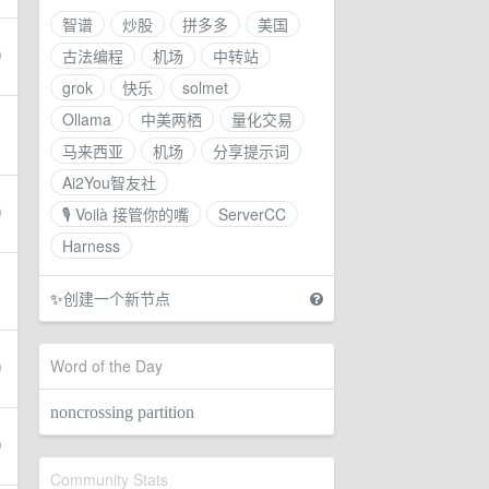
智谱
炒股
拼多多
美国
古法编程
机场
中转站
grok
快乐
solmet
Ollama
中美两栖
量化交易
马来西亚
机场
分享提示词
Ai2You智友社
🎙 Voilà 接管你的嘴
ServerCC
Harness
✨
创建一个新节点
Word of the Day
noncrossing partition
Community Stats