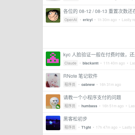
各位的 08-12 / 08-13 重置次数
OpenAI
•
ericyl
•
1h 30m ago
• Lastly r
kyc 人脸验证一般在付费时做，还
Claude
•
blackantt
•
11h 40m ago
• Las
RNote 笔记软件
程序员
•
oabnew
•
16h 31m ago
请教一个小程序支付的问题
程序员
•
humbass
•
16h 51m ago
• Last
黑客松初步
程序员
•
T1ght
•
17h 47m ago
• Lastly r