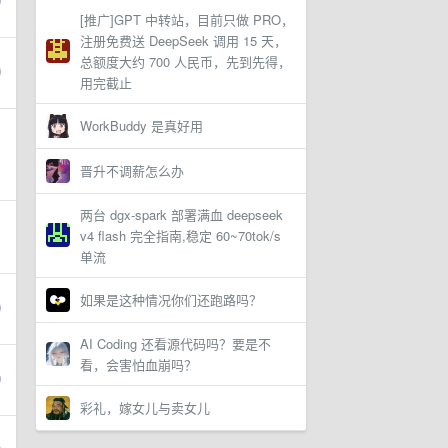
[推广]GPT 中转站，目前只做 PRO，
注册免费送 DeepSeek 调用 15 天，
总额度大约 700 人民币，先到先得，
用完截止
WorkBuddy 是真好用
晋升不调薪怎么办
两台 dgx-spark 部署满血 deepseek
v4 flash 完全指南,稳定 60~70tok/s
单流
如果是这种情况你们还跑路吗？
AI Coding 还看源代码吗？要是不
看，会害怕血崩吗？
彩礼，嫁女儿与卖女儿