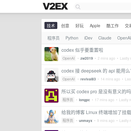
技术
创意
好玩
Apple
酷工作
交
程序员
Python
iDev
Claude
OpenA
codex 似乎要重置啦
OpenAI
•
zw2019
•
2 mins ago
• Lastly 
codex 接 deepseek 的 api 能用
OpenAI
•
revival83
•
14 mins ago
• Last
所以买 codex pro 是没有意义的吗
程序员
•
longpc
•
17 mins ago
• Lastly r
给我的博客 Linux 终端增加了
程序员
•
unmayx
•
9 mins ago
• Lastly 