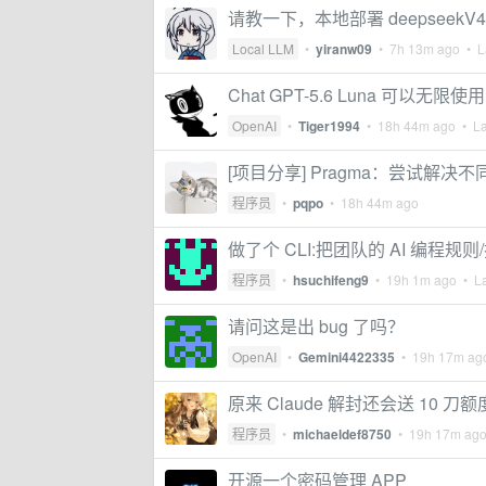
请教一下，本地部署 deepseekV
Local LLM
•
yiranw09
•
7h 13m ago
• La
Chat GPT-5.6 Luna 可以
OpenAI
•
Tiger1994
•
18h 44m ago
• La
[项目分享] Pragma：尝试解决不同 
程序员
•
pqpo
•
18h 44m ago
做了个 CLI:把团队的 AI 编程规则/
程序员
•
hsuchifeng9
•
19h 1m ago
• La
请问这是出 bug 了吗？
OpenAI
•
Gemini4422335
•
19h 17m ag
原来 Claude 解封还会送 10 刀额
程序员
•
michaeldef8750
•
19h 17m ag
开源一个密码管理 APP