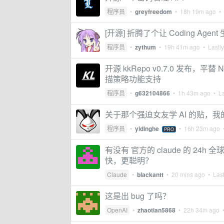
程序员
•
greyfreedom
•
18h 19m ago
• 
[开源] 折腾了个让 Coding Ag
程序员
•
zythum
•
19h 41m ago
• Lastly
开源 kkRepo v0.7.0 发布
描策略功能支持
程序员
•
g632104866
•
1h 43m ago
• La
关于那个强迫女友学 AI 的贴，我的
程序员
•
yidinghe
•
16h 23m ago
•
PRO
有没有 官方的 claude 的 2
快，更聪明？
Claude
•
blackantt
•
20 mins ago
• Last
这是出 bug 了吗？
OpenAI
•
zhaotian5868
•
22h 34m ago
•