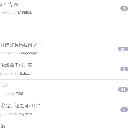
o 广告 v3
1
 replied by
YAFEIML
？
，它开始故意给我出岔子
28
tly replied by
edgeedge
雅的增量备份方案
3
ly replied by
ttxhxz
的卡？
41
replied by
TIDS
宜、稳定，还是可审计？
2
y replied by
hoythan
年的