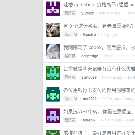
吐槽 apinebula 价格高昂+猛猛 se
程序员
•
yudh22
•
23h 35m ago
• Lastly
有 3 个邀请名额，有老哥需要吗
OpenAI
•
linuxtro
•
1 day ago
我刚刚骂了 codex，然后感觉
程序员
•
edgeedge
•
16h 12m ago
• Las
目前微信聊天记录有没有什么优
程序员
•
slzhou99
•
17h 51m ago
• Last
各位用银行卡支付的都用的哪家
OpenAI
•
my2492
•
3h 2m ago
• Lastly 
如果选 API 中转，你最在意便
程序员
•
Cokepix
•
17h 11m ago
• Lastl
求推荐梯子，最好是自用过好多