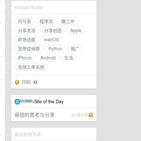
Hottest Nodes
问与答
程序员
酷工作
分享发现
分享创造
Apple
职场话题
macOS
宽带症候群
Python
推广
iPhone
Android
生活
全球工单系统
RSS
Site of the Day
›
VXNA
侯锐的思考与分享
26 篇文章
最近新增节点