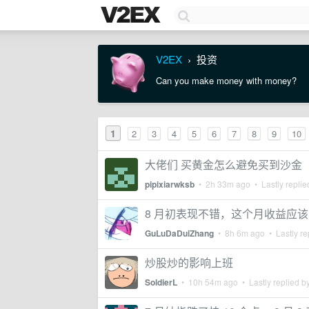
V2EX
投资
›
Can you make money with money?
1
2
3
4
5
6
7
8
9
10
大佬们 买黄金怎么避免买到沙金
pipixiarwksb
•
2h 33m ago
• Lastly repli
8 月初表现不错，这个月收益应
GuLuDaDuiZhang
•
8h 6m ago
• Lastly re
炒股炒的影响上班
SoldierL
•
10h 54m ago
• Lastly replied b