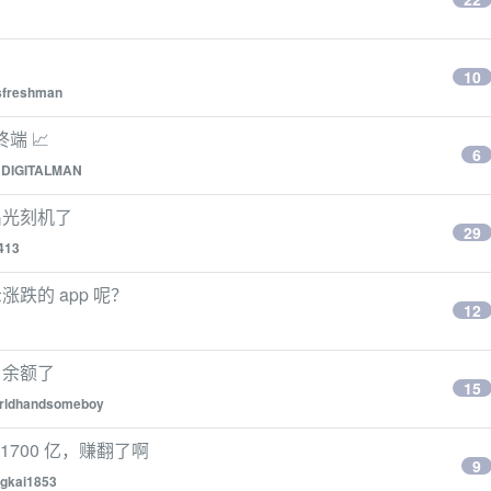
10
sfreshman
端 📈
6
y
DIGITALMAN
出光刻机了
29
413
跌的 app 呢？
12
户余额了
15
rldhandsomeboy
1700 亿，赚翻了啊
9
gkai1853