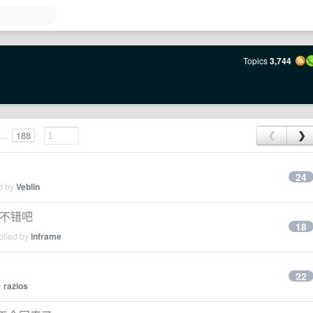
Topics
3,744
...
188
❮
❯
24
ed by
Veblin
该不错吧
18
plied by
inframe
22
y
razios