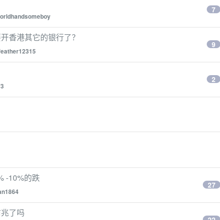
7
orldhandsomeboy
要开香港其它的银行了？
9
feather12315
2
73
 -10%的跌
27
an1864
前兆了吗
22