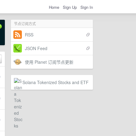
Home
Sign Up
Sign In
节点订阅方式
RSS
JSON Feed
使用 Planet 订阅节点更新
Solana Tokenized Stocks and ETF