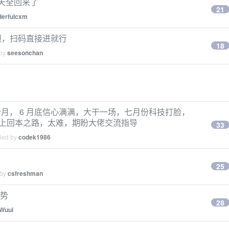
3 天全回来了
21
erfulcxm
呗，扫码直接进就行
18
 by
seesonchan
月， 6 月底信心满满，大干一场，七月份科技打脸，
就走上回本之路，太难，期盼大佬交流指导
33
lied by
codek1986
25
 by
csfreshman
姿势
28
Wuui