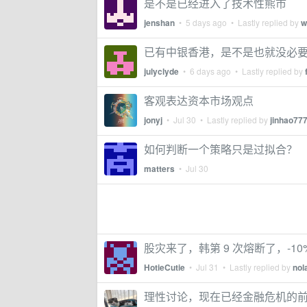
是不是已经进入了技术性熊市
jenshan
•
5 days ago
• Lastly replied by
w
已有中银香港，是不是也就没必
julyclyde
•
6 days ago
• Lastly replied by
客观表达资本市场观点
jonyj
•
Jul 30
• Lastly replied by
jinhao77
如何判断一个策略只是过拟合？
matters
•
Jul 30
股灾来了，韩第 9 次熔断了，-10%
HotieCutie
•
Jul 31
• Lastly replied by
nol
理性讨论，现在已经金融危机的