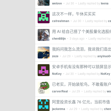
welove
•
Jul 30
• Lastly replied by
leena
这次不一样，午休买买买
csfreshman
•
Jul 30
• Lastly replied by
c
用 AI 给自己搭了个美股量化选股终
chen88ijn
•
3 days ago
• Lastly replied b
我妈问我怎么流泪，我说我们造
zeze
•
Jul 29
• Lastly replied by
anyinuo0
安卓手机有没有那种可以锁屏显示涨
NoKey
•
Jul 30
• Lastly replied by
NoKey
已老实，开始装鸵鸟，不敢看账
carverReal
•
Jul 29
• Lastly replied by
wo
阿里投资长鑫 76 亿元，当前市值 
jacketma
•
Jul 29
• Lastly replied by
chen