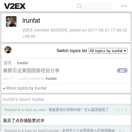
irunfat
V2EX member #255658, joined on 2017-09-21 17:49:42
+08:00
Switch topics list
投资
•
irunfat
魔都见证美国国泰经验分享
60
Jun 17 • Lastly replied by
irunfat
More topics by irunfat
»
irunfat's recent replies
Replied to a topic by zeex
硬盘要涨价到啥时候？怎么越涨越高了
7 月 9 日
›
我买了点存储股票对冲
Replied to a topic by NxxRngjnbgj
支持至少三运营商接入的家用路由
7 月 3
›