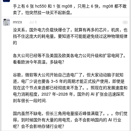
手上有 6 张 hc550 和 1 张 mg08 ，只用上 6 快，mg08 都不敢
卖了，怕突然挂一块买不起新盘。
mrzx
Jul 8
42
没关系，国外电力负载快爆仓了，就算有再多的芯片，机房，也
挡不住这庞大的耗电量。要知道不可能能避免绕过这种物理规律
的
各大公司已经等不及美国及欧美各电力公司升级和扩容电网了。
看看欧洲今年高温，多缺电？
谷歌，微软等大公司开始自己造电厂了，但大家动动脑子就知
道，电厂少说也要各 3~5 年的周期才能正式投产使用，即使是
现在这个节点来造都已经彻底来不急了。。照现在的发展速度和
电力消耗程度，2027 年~2028 年，国外的 AI 扩张会迅速踩死
刹车很长一段时间.
国内虽然不缺电，但长三角用电量接近峰值满载了。。。你们觉
得，到时候国外有大量的用电荒，会不会影响国内的 AI 行业
呢？会不会影响存储行业呢？