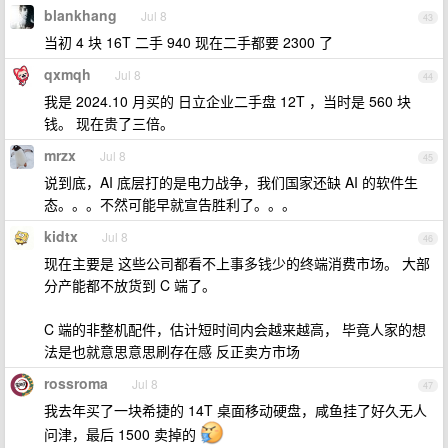
blankhang
Jul 8
43
当初 4 块 16T 二手 940 现在二手都要 2300 了
qxmqh
Jul 8
44
我是 2024.10 月买的 日立企业二手盘 12T ，当时是 560 块
钱。 现在贵了三倍。
mrzx
Jul 8
45
说到底，AI 底层打的是电力战争，我们国家还缺 AI 的软件生
态。。。不然可能早就宣告胜利了。。。
kidtx
Jul 8
46
现在主要是 这些公司都看不上事多钱少的终端消费市场。 大部
分产能都不放货到 C 端了。
C 端的非整机配件，估计短时间内会越来越高， 毕竟人家的想
法是也就意思意思刷存在感 反正卖方市场
rossroma
Jul 8
47
我去年买了一块希捷的 14T 桌面移动硬盘，咸鱼挂了好久无人
问津，最后 1500 卖掉的