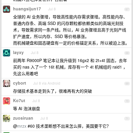
huangsijun17
Jul 8
67
全球的 AI 业务骤增，导致高性能内存需求骤增。高性能内存、
普通内存条、高端 SSD 的闪存颗粒都依赖类似的高端光刻技
术，导致需求同一条产线。所以，AI 业务骤增且高于光刻产线
扩产速度，所以内存、SSD 等价格暴涨。
而机械硬盘和固态硬盘有一定的价格锚定关系，所以被迫上涨。
layxy
Jul 8
68
前两年 R9000P 笔记本让我升级到 16gx2 和 2t+4t 固态，去年
买的 nas 入了一个 16t 机械，库存有一个 4t 机械组的 raid1 ，
先这么用着吧
cybort
Jul 8 via Android
69
存储技术基本走到头了，很难再有大的突破
Ko7ut
Jul 8
70
等 AI 泡沫崩盘
zuosiruan
Jul 8
71
@
mrzx
#60 技术垄断想不出来怎么摔，美国要干它？