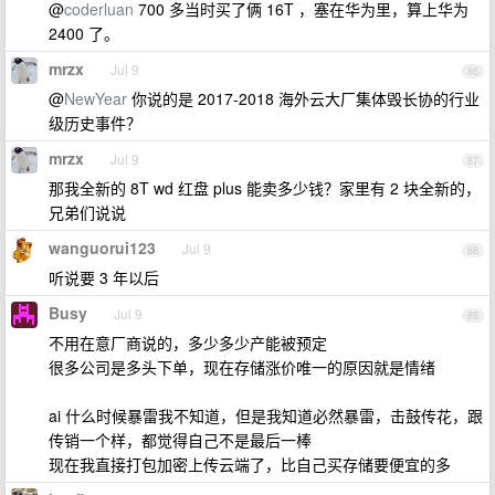
@
coderluan
700 多当时买了俩 16T ，塞在华为里，算上华为
2400 了。
mrzx
Jul 9
86
@
NewYear
你说的是 2017-2018 海外云大厂集体毁长协的行业
级历史事件？
mrzx
Jul 9
87
那我全新的 8T wd 红盘 plus 能卖多少钱？家里有 2 块全新的，
兄弟们说说
wanguorui123
Jul 9
88
听说要 3 年以后
Busy
Jul 9
89
不用在意厂商说的，多少多少产能被预定
很多公司是多头下单，现在存储涨价唯一的原因就是情绪
ai 什么时候暴雷我不知道，但是我知道必然暴雷，击鼓传花，跟
传销一个样，都觉得自己不是最后一棒
现在我直接打包加密上传云端了，比自己买存储要便宜的多