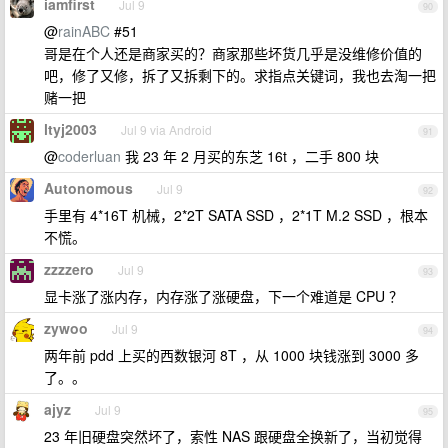
iamfirst
Jul 9
90
@
rainABC
#51
哥是在个人还是商家买的？商家那些坏货几乎是没维修价值的
吧，修了又修，拆了又拆剩下的。求指点关键词，我也去淘一把
赌一把
ltyj2003
Jul 9 via Android
91
@
coderluan
我 23 年 2 月买的东芝 16t ，二手 800 块
Autonomous
Jul 9
92
手里有 4*16T 机械，2*2T SATA SSD ，2*1T M.2 SSD ，根本
不慌。
zzzzero
Jul 9
93
显卡涨了涨内存，内存涨了涨硬盘，下一个难道是 CPU ？
zywoo
Jul 9
94
两年前 pdd 上买的西数银河 8T ，从 1000 块钱涨到 3000 多
了。。
ajyz
Jul 9
95
23 年旧硬盘突然坏了，索性 NAS 跟硬盘全换新了，当初觉得