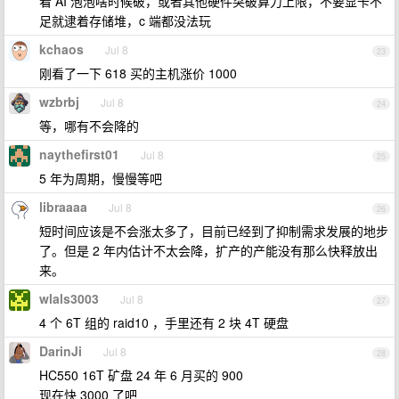
看 AI 泡泡啥时候破，或者其他硬件突破算力上限，不要显卡不
足就逮着存储堆，c 端都没法玩
kchaos
Jul 8
23
刚看了一下 618 买的主机涨价 1000
wzbrbj
Jul 8
24
等，哪有不会降的
naythefirst01
Jul 8
25
5 年为周期，慢慢等吧
libraaaa
Jul 8
26
短时间应该是不会涨太多了，目前已经到了抑制需求发展的地步
了。但是 2 年内估计不太会降，扩产的产能没有那么快释放出
来。
wlals3003
Jul 8
27
4 个 6T 组的 raid10 ，手里还有 2 块 4T 硬盘
DarinJi
Jul 8
28
HC550 16T 矿盘 24 年 6 月买的 900
现在快 3000 了吧