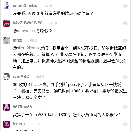
silent2limbo
Jul 8
48
没关系, 再过 3 年就有海量的垃圾价硬件玩了
k4x7UW92WE8
Jul 8
49
@
nanyancc
尊嘟假嘟
mrzx
Jul 8
50
@
silent2limbo
是的，铁定会崩，到时候在抄底。华尔街做空的
人都在等着。。就算 AI 行业发展在迅猛，迟早会进入存量市
场，加上电力消耗这种天然不可逾越的物理规则，迟早会踩急刹
车的。
rainABC
Jul 8
51
30 收的 4T ，坏盘。到手判断 pcb 坏了，小黄鱼买回一块板
子，搬板。完美修复，通电时间 1000 小时不到，果断的把家里
三块 500G 全卖了。
8675bc86
Jul 8
52
我挂了一个 hc530 14t ，1600 ，怎么小黄鱼问的人都很少？
hzl201
Jul 8
53