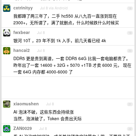
cxtrinityy
Jul 8 via Android
18
我都蹲了两三年了，二手 hc550 从八九百一直涨到现在
2300+，无所谓了，满了就删点，什么时候跌什么时候买
fwxbear
Jul 8
19
银河 10T ，23 年不到 1k 入手，前几天看已经 4k
hancai2
Jul 8
20
DDR5 更是贵到离谱，一套 DDR5 64G 比我一套电脑都贵了。
昨年出了一套 14600 + 32G + 5070 +1TB 才卖 6000 元， 现在
一套 64G 内存都 4000-6000 了
xiaomushen
Jul 8
21
AI 泡沫不破，这些东西会持续涨
当然，泡沫破了，Token 会贵出天际
ZAN0029
Jul 8
22