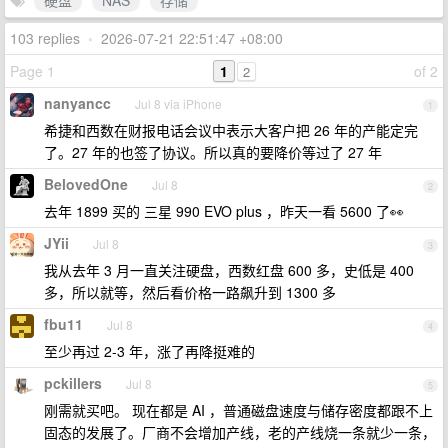
硬盘
NAS
存储
103 replies
•
2026-07-21 22:51:47 +08:00
Page 1
1
of 2
2
nanyancc
Jul 8 via iPhone
1
希捷和西数在财报电话会议中表示大客户把 26 年的产能定完
了。27 年的也签了协议。所以真的要降价等过了 27 年
BelovedOne
Jul 8
2
去年 1899 买的 三星 990 EVO plus ，昨天一看 5600 了👀
JYii
Jul 8
3
我从去年 3 月一直关注硬盘，西数红盘 600 多，史低是 400
多，所以就等，然后看价格一路飙升到 1300 多
fbu11
Jul 8
4
至少再过 2-3 年，涨了再降挺难的
pckillers
Jul 8
5
刚需就买吧。 现在都是 AI ，普通磁盘速度与储存密度都跟不上
固态的发展了。厂商不会增加产线，老的产线烧一条就少一条，