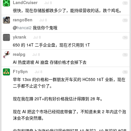
LandCruiser
Jul 8
72
很快，现在存储股都跌多少了，能持续营收的话，跌个鸡毛。
rangoBen
Jul 8
73
@
hancai2
我信你个鬼哦
ykrank
Jul 8
74
650 的 14T 二手企业盘，现在才只用到 1T
realpg
Jul 8
75
AI 热度退坡 AI 崩盘 存储价格才会掉下去
F1ySyn
Jul 8
76
早年 13xx 的价格和一群朋友开车买的 HC550 16T 全新，现在
二手都不止这个价了。
现在我在蹲 20T+的有好价格我估计得蹲到 28 年。
现在 AI 把这个市场已经彻底带偏了，不知道未来 2 年内这个泡
沫会不会突然爆。
内存和硬盘上次涨价我记得也刚好是 10 年前？ 10 年前的 8GB