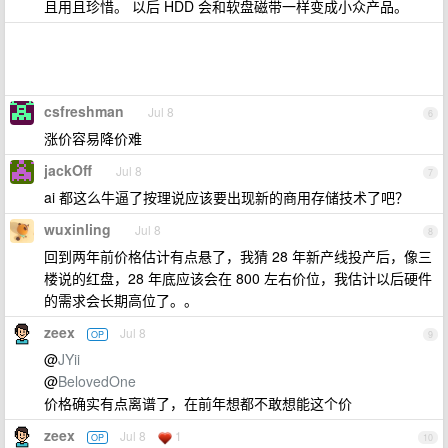
且用且珍惜。 以后 HDD 会和软盘磁带一样变成小众产品。
csfreshman
Jul 8
6
涨价容易降价难
jackOff
Jul 8
7
ai 都这么牛逼了按理说应该要出现新的商用存储技术了吧？
wuxinling
Jul 8
8
回到两年前价格估计有点悬了，我猜 28 年新产线投产后，像三
楼说的红盘，28 年底应该会在 800 左右价位，我估计以后硬件
的需求会长期高位了。。
zeex
Jul 8
OP
9
@
JYii
@
BelovedOne
价格确实有点离谱了，在前年想都不敢想能这个价
zeex
Jul 8
1
OP
10