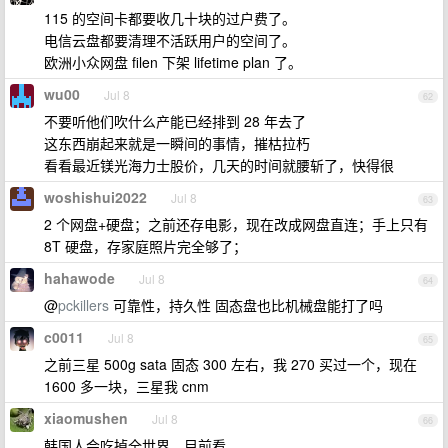
115 的空间卡都要收几十块的过户费了。
电信云盘都要清理不活跃用户的空间了。
欧洲小众网盘 filen 下架 lifetime plan 了。
wu00
Jul 8
62
不要听他们吹什么产能已经排到 28 年去了
这东西崩起来就是一瞬间的事情，摧枯拉朽
看看最近镁光海力士股价，几天的时间就腰斩了，快得很
woshishui2022
Jul 8
63
2 个网盘+硬盘；之前还存电影，现在改成网盘直连；手上只有
8T 硬盘，存家庭照片完全够了；
hahawode
Jul 8
64
@
pckillers
可靠性，持久性 固态盘也比机械盘能打了吗
c0011
Jul 8
65
之前三星 500g sata 固态 300 左右，我 270 买过一个，现在
1600 多一块，三星我 cnm
xiaomushen
Jul 8
66
韩国人会吃掉全世界，目前看