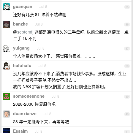
guanqian
Jul 8
35
还好有几张 8T 顶着不然难绷
banzhe
Jul 8
36
@
septemfj
这都是通电很久的二手盘吧, 以前全新比这便宜一点,
二手 1k 不到
yulgang
Jul 8
37
个人消费市场太小了， 感觉降价很难。。。。
hafuhafu
Jul 8
38
没几年应该降不下来了,消费者市场钱少事多。涨成这样，企业
一样捏着鼻子买单,不愁卖不出去...
我的 NAS 扩容计划又搁置了,还好目前也还算够用。
someonesnone
Jul 8
39
2028-2030 恢复原价吧
duanxianze
Jul 8
40
28 年一定能降下来，再等等吧
Essaim
Jul 8
41