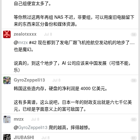
自己组便宜太多了。
等你熬过这两年再组 NAS 不迟，非要组，可以用废旧电脑留下
来的东西来区分备份和媒体资源。
zealotxxxx
Jul 8
58
@
mrzx
#42 现在都到了发电厂跟飞机抢航空发动机的地步了....
也是魔幻。
说真的，到这个地步了，AI 公司应该来中国发展（可惜不能，
乐）
GyroZeppeli13
Jul 8
59
韩国这些造内存，硬盘的净利润是 4000 亿美元。
这有多离谱，这么说吧，日本一年的财政支出就是六七千亿美
元，已经是字面意义上的富可敌国了。
mrzx
Jul 8
60
@
GyroZeppeli13
爬的越高，摔得越惨。
JIUBASHI
Jul 8
61