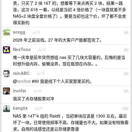
贵，只买了 2 块 16T 的，想着等下来点再买 2 块，结果一路
涨，这次 618 一看，以经是当初 4 倍价格了（一块盘就差不多
NAS+2 块盘全套价格了）。要是当初也这个价，坏了都不会舍
得买新的
scegg
Jul 9
96
2028 年之前没戏。27 年的大客户产能都签完了。
NexTooo
Jul 9
97
唯一庆幸是前年突然想组 nas 买了几块大容量的，后悔的是当
时想升级内存，偷懒没弄，现在瓶颈在内存。。
rainABC
Jul 9
98
@
iamfirst
#90 我是线下个人买家那里买的。
irunfat
Jul 9
99
我买了点存储股票对冲
kang0x
Jul 9
100
NAS 里 14T*4 组的 Raid5 ，当初单块应该是 1300 左右，最近
坏了一块，日常使用频率不高、存储量也不大。如果没有特殊需
求，自用的话感觉还是云存储更靠谱