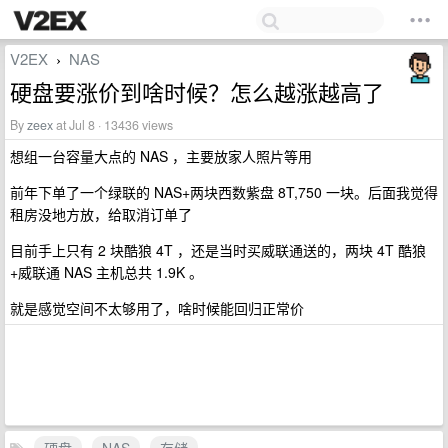
V2EX
NAS
›
硬盘要涨价到啥时候？怎么越涨越高了
By
zeex
at Jul 8 · 13436 views
想组一台容量大点的 NAS ，主要放家人照片等用
前年下单了一个绿联的 NAS+两块西数紫盘 8T,750 一块。后面我觉得
租房没地方放，给取消订单了
目前手上只有 2 块酷狼 4T ，还是当时买威联通送的，两块 4T 酷狼
+威联通 NAS 主机总共 1.9K 。
就是感觉空间不太够用了，啥时候能回归正常价