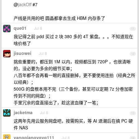
@
jackOff
#7
产线是共用的吧 圆晶都拿去生成 HBM 内存条了
que01
Jul 8
11
我记得之前 pdd 买过 2 块 380 多的 4T 紫盘。。。不知道现在
啥价格了
jisuowei
Jul 8
12
挑些重要的，都压到 1M 以内，视频都压到 720P ，也很清晰
的，没必要为多余的细节买单；
八百年都不会再看一眼的直接删掉，更不要使用连拍（经典之所
以经典）；
500G 的盘根本用不完（三个备份，甚至可以定期 7z 分卷加密
传到不同的网盘）；
手里冗余的盘直接出了，趁这波血赚了一笔；
jacketma
Jul 8
13
这两年先用云服务网盘吧，按需购买，等 AI 退潮后在搞 PC 硬
件 NAS
yangqiangyqyq111
Jul 8
14