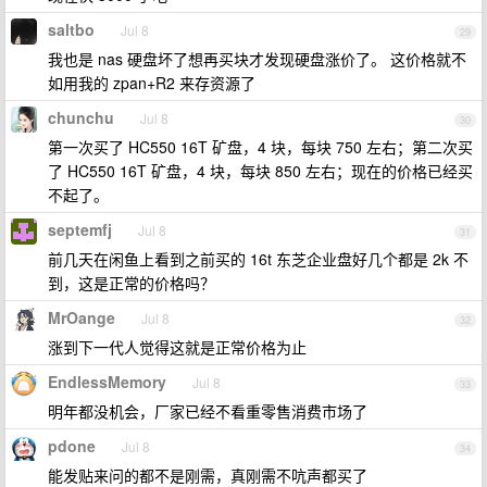
saltbo
Jul 8
29
我也是 nas 硬盘坏了想再买块才发现硬盘涨价了。 这价格就不
如用我的 zpan+R2 来存资源了
chunchu
Jul 8
30
第一次买了 HC550 16T 矿盘，4 块，每块 750 左右；第二次买
了 HC550 16T 矿盘，4 块，每块 850 左右；现在的价格已经买
不起了。
septemfj
Jul 8
31
前几天在闲鱼上看到之前买的 16t 东芝企业盘好几个都是 2k 不
到，这是正常的价格吗？
MrOange
Jul 8
32
涨到下一代人觉得这就是正常价格为止
EndlessMemory
Jul 8
33
明年都没机会，厂家已经不看重零售消费市场了
pdone
Jul 8
34
能发贴来问的都不是刚需，真刚需不吭声都买了