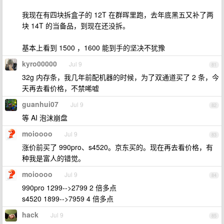
我现在有四块拆盒子的 12T 在群晖里跑，去年底黑五又补了两
块 14T 的当备品，到现在还没拆。
基本上看到 1500 ，1600 能到手的坚决不犹豫
kyro00000
Jul 9
81
32g 内存条，我几年前配机器的时候，为了双通道买了 2 条，今
天再去看价格，不禁唏嘘
guanhui07
Jul 9
82
等 AI 泡沫崩盘
moioooo
Jul 9
83
涨价前买了 990pro、s4520。京东买的。现在再去看价格，有
种我是富人的错觉。
moioooo
Jul 9
84
990pro 1299-->2799 2 倍多点
s4520 1899-->7959 4 倍多点
hack
Jul 9
85