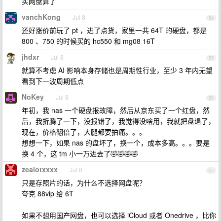
买网盘算了
vanchKong
Jul 8
54
还好涨价前玩了 pt ，进了点货，家里一共 64T 的硬盘，都是
800 、750 的时候买的 hc550 和 mg08 16T
jhdxr
Jul 8
55
就算不考虑 AI 影响本身存储也是周期性行业，至少 3 年内无望
看到下一波周期低点
NoKey
Jul 8
56
年初，我 nas 一个硬盘报故障，然后从京东买了一个红盘，然
后，我折腾了一下，没报错了，我觉得没啥用，我就把盘退了，
现在，价格翻倍了，大腿都要拍痛。。。
想想一下，如果 nas 的盘坏了，换一个，成本多高。。。要是
换 4 个，这 tm 小一万进去了🤣🤣🤣🤣
zealotxxxx
Jul 8
57
只是存照片的话，为什么不选择网盘呢？
夸克 88vip 给 6T
如果不想用国产网盘，也可以选择 iCloud 或者 Onedrive ，比你