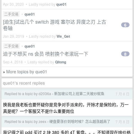
Apr 30, 2020 • Lastly replied by
que01
二手交易
•
que01
[迫生]试出几个 switch 游戏 塞尔达 异度之刃 上古
6
卷轴
Jan 29, 2019 • Lastly replied by
We_Get
二手交易
•
que01
迫于不想买 ns 会员 喷射换个老滚玩一下
8
Sep 4, 2018 • Lastly replied by
Qitong
More topics by que01
»
que01's recent replies
Replied to a topic by d2036a
新加坡公司上班第二天被炒鱿鱼
7 月 8 日
›
换我是我老板也要怀疑你是竞争对手派来的，开除才是保险的，万一
真是呢？一个客服又不是什么重要岗位
Replied to a topic by zeex
硬盘要涨价到啥时候？怎么越涨越高了
7 月 8 日
›
我记得之前 pdd 买过 2 块 380 多的 4T 紫盘。。。不知道现在啥价格