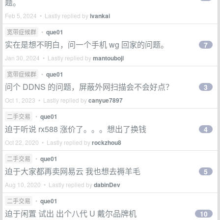
题。
Feb 5, 2024 • Lastly replied by
ivankai
宽带症候群
•
que01
实在是想不明白，问一个手机 wg 回家的问题。
7
Jan 30, 2024 • Lastly replied by
mantouboji
宽带症候群
•
que01
问个 DDNS 的问题，屏蔽外网扫描会不会好点？
3
Oct 1, 2023 • Lastly replied by
canyue7897
二手交易
•
que01
迫于听说 rx588 涨价了。。。想出了换钱
4
Oct 22, 2020 • Lastly replied by
rockzhou8
二手交易
•
que01
迫于大家都再卖网易云 我也想去褥羊毛
5
Aug 10, 2020 • Lastly replied by
dabinDev
二手交易
•
que01
迫于闲置 试出 出个八代 U 戴尔品牌机
10