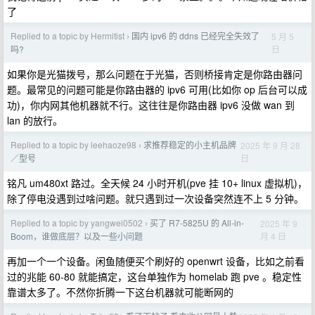
了
Replied to a topic by Hermitist
国内 ipv6 的 ddns 已经完全失效了
5 月 5
›
日
吗?
如果你是光猫拨号，那么问题在于光猫，否则桥接肯定是你路由器问
题。最常见的问题可能是你路由器的 ipv6 可用(比如你 op 后台可以成
功)，你内网其他机器就不行。这往往是你路由器 ipv6 没做 wan 到
lan 的放行。
Replied to a topic by leehaoze98
求推荐稳定的小主机品牌
2025 年 9 月 28
›
日
／型号
铭凡 um480xt 路过。全天候 24 小时开机(pve 挂 10+ linux 虚拟机)，
除了停电没遇到过啥问题。就只遇到过一次设备突然连不上 5 分钟。
Replied to a topic by yangwei0502
买了 R7-5825U 的 All-in-
2025 年 9
›
月 4 日
Boom，谁做底层？以及一些小问题
再加一个一个设备。闲鱼随便买个刷好的 openwrt 设备，比如之前看
过的兆能 60-80 就能搞定，这台单独作为 homelab 跑 pve 。稳定性
靠谱太多了。不然你折腾一下这台机器就可能断网的