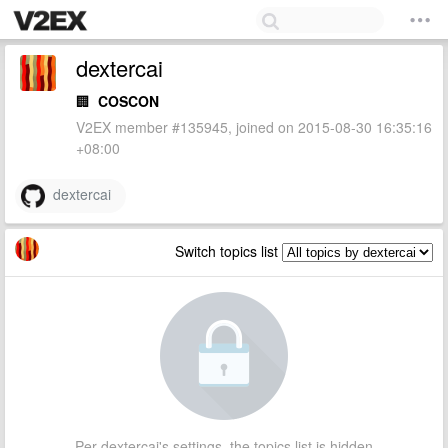
dextercai
🏢
COSCON
V2EX member #135945, joined on 2015-08-30 16:35:16
+08:00
dextercai
Switch topics list
Per dextercai's settings, the topics list is hidden