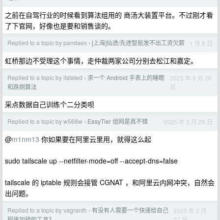
之前在自驾行业的时候看到算法组用的 商汤大装置平台。不过刚才看
了下官网，好像也是要和销售谈的。
Replied to a topic by pandaex
[上海]仙途/先途智能发不出工资欠薪
1 月 8 日
›
虹桥那边不受理这个事情，走仲裁两家公司分别去松江和嘉定。
Replied to a topic by itsfated
求一个 Android 手表上的睡眠
2025 年 8 月 26
›
日
和跌倒算法
采点数据自己训练个二分类呗
Replied to a topic by w568w
EasyTier 组网是真不错
2025 年 3 月 28 日
›
@
m1nm13
你如果要在阿里云里用，就得这么起
sudo tailscale up --netfilter-mode=off --accept-dns=false
tailscale 的 iptable 规则会接管 CGNAT ，和阿里云内网冲突，自然会
出问题。
Replied to a topic by vagranth
有没有人需要一个快速给自己
2025 年 2 月
›
27 日
程序加锁的工具？