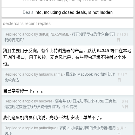
Deals
info, including closed deals, is not hidden
dextercai's recent replies
Replied to a topic by dnfQzjPBXtWmML
打开知乎专栏为什么会打开
7 月 21
›
日
我的麦克风？
猜测主要用于反爬。有个比特浏览器的产品，默认 54345 端口在本地
开 API 接口，用于被控。麦克风也是，有些爬虫环境不映射这个外
设。
Replied to a topic by hubianluanma
报废的 MacBook Pro 如何处理
7 月 7
›
日
比较合适
自己学着修一下。。。
Replied to a topic by nocover
弱电井 LC 口光功率出来-10dB 正负差，
6 月
›
8 日
逾越规定数值过线务员说他要扣钱，什么情况
我们这里机线员和我说，光功不达标安装工单关不了。
Replied to a topic by pathetique
求问 ai 小模型训练的云服务器 租用
2 月 1
›
日
选项