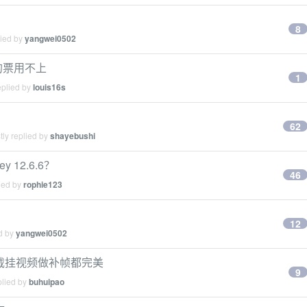
8
lied by
yangwei0502
的票用不上
1
eplied by
louis16s
62
ly replied by
shayebushi
y 12.6.6？
46
ied by
rophie123
12
ed by
yangwei0502
挂下载挂视频做补帧都完美
9
plied by
buhuipao