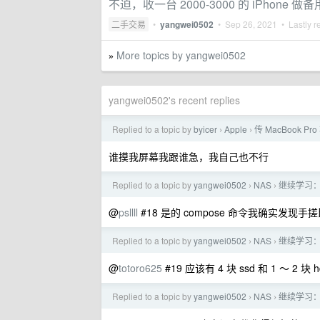
不迫，收一台 2000-3000 的 iPhone 做备
二手交易
•
yangwei0502
•
Sep 26, 2021
• Lastly r
More topics by yangwei0502
»
yangwei0502's recent replies
Replied to a topic by
byicer
Apple
传 MacBook P
›
›
谁摸我屏幕我跟谁急，我自己也不行
Replied to a topic by
yangwei0502
NAS
继续学习
›
›
@
psllll
#18 是的 compose 命令我确实发现手
Replied to a topic by
yangwei0502
NAS
继续学习
›
›
@
totoro625
#19 应该有 4 块 ssd 和 1 ～
Replied to a topic by
yangwei0502
NAS
继续学习
›
›