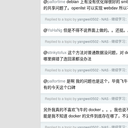
@
palfortime
debian 上有没有优化得很好的 
的共享问题了。openlist 可以实现 webdav 
Replied to a topic by
yangwei0502
NAS
继续学习
›
›
@
YsHaNg
但是不得不说界面上做的。。还挺。
Replied to a topic by
yangwei0502
NAS
继续学习
›
›
@
stinkytofux
这个方法对普通数据没问题，对 d
哪里搞错了连回滚都没办法
Replied to a topic by
yangwei0502
NAS
继续学习
›
›
@
palfortime
是啊 我的问题也是这个，毕竟飞牛或 
有的今天这个口碑
Replied to a topic by
yangwei0502
NAS
继续学习
›
›
另外我真的不喜欢飞牛的 docker 。。。我也
能是我不知道 docker 的文件到底存在哪了，
Replied to a topic by
yangwei0502
NAS
继续学习
›
›