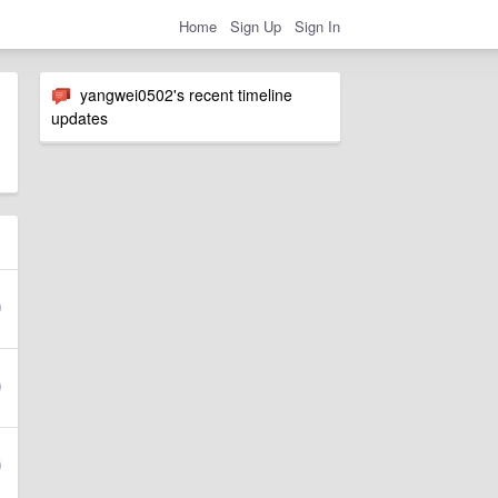
Home
Sign Up
Sign In
yangwei0502's recent timeline
updates