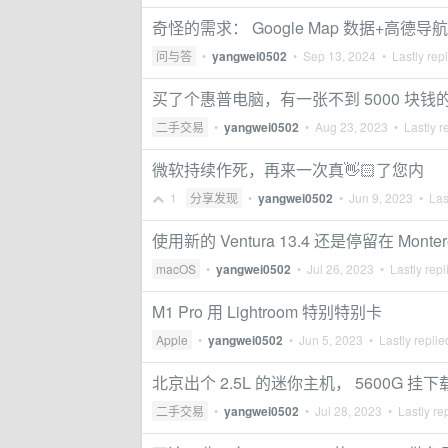
奇怪的需求： Google Map 数据+高德导航
问与答
•
yangwei0502
•
Sep 13, 2024
• Lastly rep
买了个惠普电脑，有一张不到 5000 块钱
二手交易
•
yangwei0502
•
Aug 23, 2023
• Lastly r
微软持续作死，再来一次真👋🏻了您内
1
分享发现
•
yangwei0502
•
Jun 9, 2023
• Last
使用新的 Ventura 13.4 还是停留在 Montere
macOS
•
yangwei0502
•
Jul 26, 2023
• Lastly repl
M1 Pro 用 Lightroom 特别特别卡
Apple
•
yangwei0502
•
Jun 5, 2023
• Lastly repli
北京出个 2.5L 的迷你主机， 5600G 
二手交易
•
yangwei0502
•
Jul 28, 2023
• Lastly re