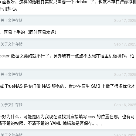
smb 面板呀，这样的话我其实就只需要一个 debian 了，也就不存在跨虚拟
所以不用担心。
：关于文件存储
Sep 17, 202
。容易上手的（同时容易劝退）
：关于文件存储
Sep 17, 202
ocker 数据之类的就不行了，另外我有一点点不太想在宿主机做操作，怕
：关于文件存储
Sep 17, 202
TrueNAS 是专门做 NAS 服务的，肯定在原生 SMB 上做了很多优化才
：关于文件存储
Sep 16, 202
说不好为什么，可能是因为我现在没找到直接填写 env 的位置在哪，也有可
不清不楚的权限、不清不楚的 YAML 编辑和是否保存。。。
：关于文件存储
Sep 16, 202