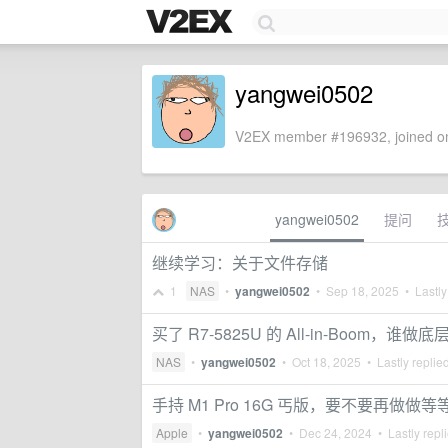
yangwei0502
V2EX member #196932, joined on
yangwei0502
提问
继续学习：关于文件存储
1
NAS
•
yangwei0502
•
Sep 18, 2025
• Lastly
买了 R7-5825U 的 All-in-Boom，
NAS
•
yangwei0502
•
Oct 18, 2025
• Lastly replie
手持 M1 Pro 16G 丐版，要不要再做做等
Apple
•
yangwei0502
•
Dec 24, 2024
• Lastly repl