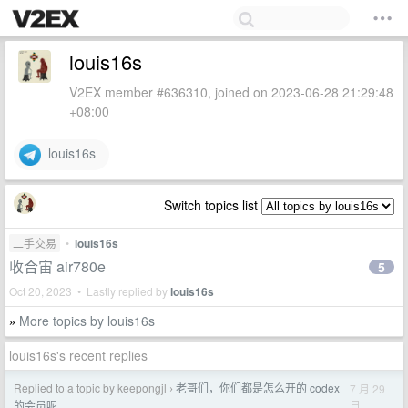
louis16s
V2EX member #636310, joined on 2023-06-28 21:29:48
+08:00
louis16s
Switch topics list
二手交易
•
louis16s
收合宙 air780e
5
Oct 20, 2023 • Lastly replied by
louis16s
More topics by louis16s
»
louis16s's recent replies
Replied to a topic by keepongjl
老哥们，你们都是怎么开的 codex
7 月 29
›
日
的会员呢