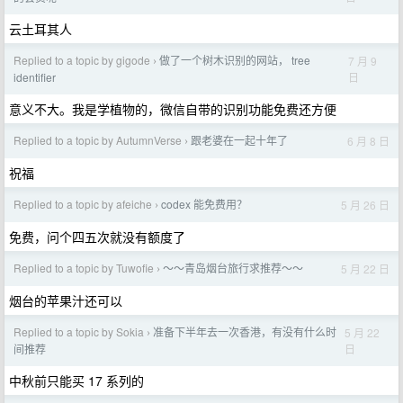
云土耳其人
Replied to a topic by gigode
做了一个树木识别的网站， tree
7 月 9
›
日
identifier
意义不大。我是学植物的，微信自带的识别功能免费还方便
Replied to a topic by AutumnVerse
跟老婆在一起十年了
6 月 8 日
›
祝福
Replied to a topic by afeiche
codex 能免费用？
5 月 26 日
›
免费，问个四五次就没有额度了
Replied to a topic by Tuwofie
～～青岛烟台旅行求推荐～～
5 月 22 日
›
烟台的苹果汁还可以
Replied to a topic by Sokia
准备下半年去一次香港，有没有什么时
5 月 22
›
日
间推荐
中秋前只能买 17 系列的