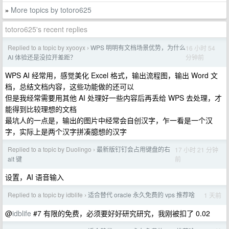
More topics by totoro625
»
totoro625's recent replies
Replied to a topic by xyooyx
WPS 明明有文档场景优势，为什么
16 小时 54
›
分钟前
AI 体验还是没拉开差距？
WPS AI 经常用，感觉美化 Excel 格式，输出流程图，输出 Word 文
档，总结文档内容，这些功能做的还可以
但是我经常需要用其他 AI 处理好一些内容后再丢给 WPS 去处理，才
能得到比较理想的文档
最坑人的一点是，输出的图片中经常会自创汉字，乍一看是一个汉
字，实际上是两个汉字拼凑臆想的汉字
Replied to a topic by Duolingo
最新版钉钉会占用键盘的右
17 小时 21 分钟
›
前
alt 键
设置，AI 语音输入
Replied to a topic by idblife
适合替代 oracle 永久免费的 vps 推荐啥
1 天前
›
@
idblife
#7 有限的免费，必须要好好研究研究，我刚被扣了 0.02