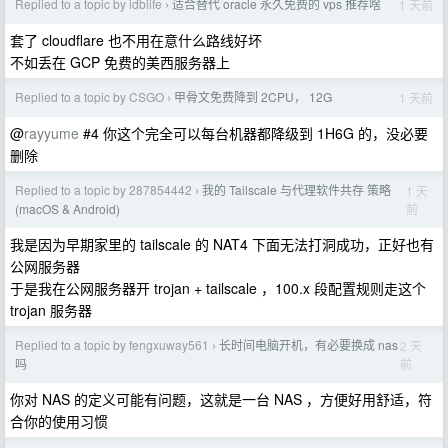
Replied to a topic by idblife
适合替代 oracle 永久免费的 vps 推荐啥
1 天前
›
套了 cloudflare 也不用在意什么路线好坏
不如丢在 GCP 免费的美西服务器上
Replied to a topic by CSGO
甲骨文免费降到 2CPU， 12G
1 天前
›
@
rayyume
#4 你这个完全可以每台机器都降级到 1H6G 的，没必要
删除
Replied to a topic by 287854442
我的 Tailscale 与代理软件共存 策略
1 天
›
前
(macOS & Android)
我是因为早期家里的 tailscale 的 NAT4 下面无法打洞成功，正好也有
公网服务器
于是我在公网服务器开 trojan + tailscale ，100.x 段配置规则走这个
trojan 服务器
Replied to a topic by fengxuway561
长时间电脑开机，有必要换成 nas
2 天
›
前
吗
你对 NAS 的定义可能有问题，这就是一台 NAS ，方便好用舒适，符
合你的使用习惯