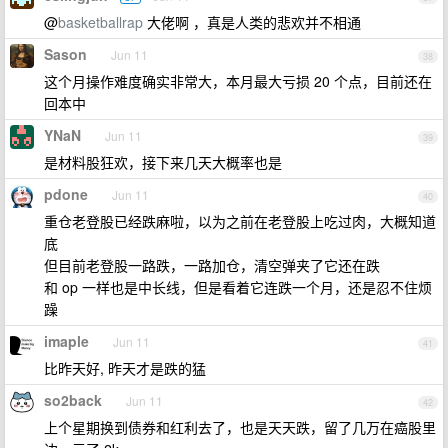
@
basketballrap
大佬啊 ，真是人类的悲欢并不相通
Sason
Jun 11
38
这个月操作难度确实非常大，本月最大亏损 20 个点，目前还在
回本中
YNaN
Jun 11
39
是材料股狂欢，接下来几天大概率也是
pdone
Jun 11
40
重仓老登股已经跌麻啦，以为之前在老登股上吃过肉，大概知道
底
但目前老登股一路跌，一路加仓，清空弹夹了它还在跌
和 op 一样也是中长线，但是看着它连跌一个月，还是忍不住烦
躁
imaple
Jun 11
41
比昨天好, 昨天才是跌的猛
so2back
Jun 11
42
上个星期换到债券和红利去了，也是天天跌，留了几万在癌股里