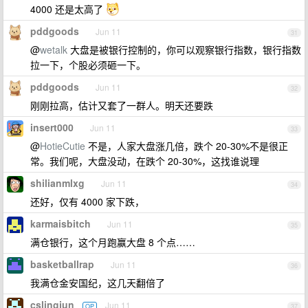
4000 还是太高了
pddgoods
Jun 11
31
@
wetalk
大盘是被银行控制的，你可以观察银行指数，银行指数
拉一下，个股必须砸一下。
pddgoods
Jun 11
32
刚刚拉高，估计又套了一群人。明天还要跌
insert000
Jun 11
33
@
HotieCutie
不是，人家大盘涨几倍，跌个 20-30%不是很正
常。我们呢，大盘没动，在跌个 20-30%，这找谁说理
shilianmlxg
Jun 11
34
还好，仅有 4000 家下跌，
karmaisbitch
Jun 11
35
满仓银行，这个月跑赢大盘 8 个点……
basketballrap
Jun 11
36
我满仓金安国纪，这几天翻倍了
cslingjun
Jun 11
OP
37