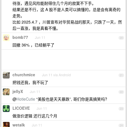
待涨，遇见风险能耐得住几个月的寂寞不下手。
结果还是不行，这 A 股不是人类可以搞懂的，总是会有离奇的
走势。
比如 2025.4.7 ，川普宣布对华贸易战的那天，只跌了一天，然
后一直涨，我是真看不懂。
bomb77
Jun 11
20
回撤 36% ，已经躺平了
churchmice
Jun 11 via Android
21
把钱还我，我不玩了
jellyX
Jun 11
22
@
HotieCutie
“美股也是天天暴跌”, 哥们你是真搞笑吗?
LICOEVE
Jun 11
23
做涨价逻辑 还行这几个月
wetalk
Jun 11
24