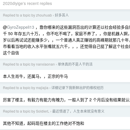
2020diyige's recent replies
Replied to a topic by zhouhuab
好多苦人
›
@
GyroZeppeli13
，靠你哪来的这些漏洞百出的计算还以社会经验多自
千 50 年存五六十万，，你不吃不喝了，家庭不养了，，你是机器人锕，
岁以后再试试还能赚多少，，一个普通人真正赚钱的高峰期就那几十年
市看看当地的收入水平张嘴就五六千，，，还觉得自己挺了解这个社会
这个自信
Replied to a topic by nanxiaonan
单休真的不是人干的活
›
本人生肖牛，还属马，，正宗的牛马
Replied to a topic by majiajia
详细记录下我新鲜出炉的维权经历
›
厉害了楼主，有毅力有能力有魄力，一般人到了 2 个月后没有结果就认
Replied to a topic by SoldierL
最近悟道了，人生本来就没有意义
›
其他不知道，起码现在楼主的工作绝对不饱和