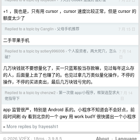
›
+1 ，我也是，只有用 cursor ，cursor 速度比较正常，但是 cursor 的
额度太少了
Replied to a topic by Canglin
父母手机推荐
7 月 15 日
›
二手苹果手机
Replied to a topic by sotiery996006
个人投资者，两大死穴，怎么
7 月 14
›
日
破？
几万块钱就不要想量化了，买一只蓝筹股当存款嘛，见过每年这么存
的人，后面量上去了也赚了的。也见过拿几万类似量化操作，不停的
操作，不停的买进卖出，最后几万块钱亏完的。
Replied to a topic by chenzw2
第一次做 app/小程序，框架选型求大
7 月 14
›
日
佬指导下
app 监管很严，特别是 Android 系的。小程序不知道会不会好点，前
段时间刷 dy 看到北京的一个 gwy 用 work budY 很快搓出一个小程序
More replies by frayesshi1
»
© 2026 V2EX · 18ms · 3.9.8.5
About
·
Language