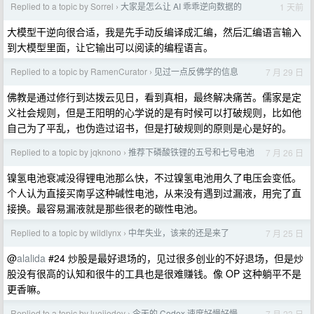
Replied to a topic by Sorrel
大家是怎么让 AI 乖乖逆向数据的
1 天前
›
大模型干逆向很合适，我是先手动反编译成汇编，然后汇编语言输入
到大模型里面，让它输出可以阅读的编程语言。
Replied to a topic by RamenCurator
见过一点反佛学的信息
7 月 29 日
›
佛教是通过修行到达拨云见日，看到真相，最终解决痛苦。儒家是定
义社会规则，但是王阳明的心学说的是有时候可以打破规则，比如他
自己为了平乱，也伪造过诏书，但是打破规则的原则是心是好的。
Replied to a topic by jqknono
推荐下磷酸铁锂的五号和七号电池
7 月 26 日
›
镍氢电池衰减没得锂电池那么快，不过镍氢电池用久了电压会变低。
个人认为直接买南孚这种碱性电池，从来没有遇到过漏液，用完了直
接换。最容易漏液就是那些很老的碳性电池。
Replied to a topic by wildlynx
中年失业，该来的还是来了
7 月 25 日
›
@
alalida
#24 炒股是最好退场的，见过很多创业的不好退场，但是炒
股没有很高的认知和很牛的工具也是很难赚钱。像 OP 这种躺平不是
更香嘛。
Replied to a topic by luojiedev
今天的 Codex 速度好慢好慢
7 月 23 日