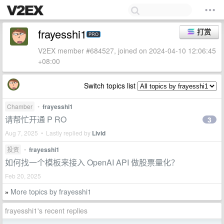
frayesshi1
打赏
PRO
V2EX member #684527, joined on 2024-04-10 12:06:45
+08:00
Switch topics list
Chamber
•
frayesshi1
请帮忙开通 P RO
3
Aug 7, 2025 • Lastly replied by
Livid
投资
•
frayesshi1
如何找一个模板来接入 OpenAI API 做股票量化？
Feb 20, 2025
More topics by frayesshi1
»
frayesshi1's recent replies