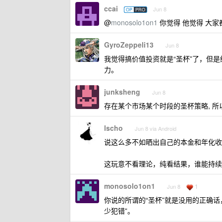
ccai
Jun 8
OP
PRO
@
monosolo1on1
你觉得 他觉得 大
GyroZeppeli13
Jun 8
我觉得搞价值投资就是“圣杯”了，但
力。
junksheng
Jun 8
存在某个市场某个时段的圣杯策略, 所
lscho
Jun 8 via Android
说这么多不如晒出自己的本金和年化收
这玩意不看理论，纯看结果，谁能持续
monosolo1on1
1
Jun 8
你说的所谓的“圣杯”就是没用的正确话
少犯错”。