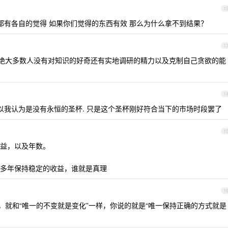
1
家都有各自的觉得 如果你们觉得的东西有效 那么为什么拿不到结果？
1
是绝大多数人没有对知识的好奇还有实地调研的精力以及克制自己贪欲的能
1
以我认为是没有永恒的圣杯. 只是这个圣杯刚好符合当下的市场时段罢了
1
益，以及年数。
多年保持稳定的收益，谁就是真理
1
，就和“唯一的不变就是变化”一样，你说的就是“唯一保持正确的方式就是