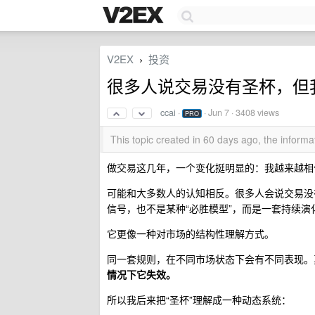
V2EX
投资
›
很多人说交易没有圣杯，但
ccai
·
·
Jun 7
· 3408 views
PRO
This topic created in 60 days ago, the infor
做交易这几年，一个变化挺明显的：我越来越相信
可能和大多数人的认知相反。很多人会说交易没
信号，也不是某种“必胜模型”，而是一套持续演
它更像一种对市场的结构性理解方式。
同一套规则，在不同市场状态下会有不同表现。
情况下它失效。
所以我后来把“圣杯”理解成一种动态系统：