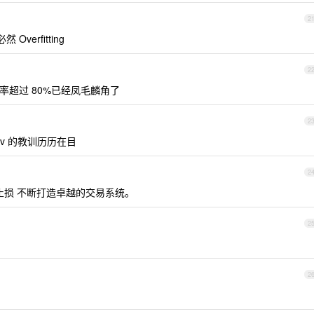
2
verfitting
2
超过 80%已经凤毛麟角了
2
v 的教训历历在目
2
损 不断打造卓越的交易系统。
2
2