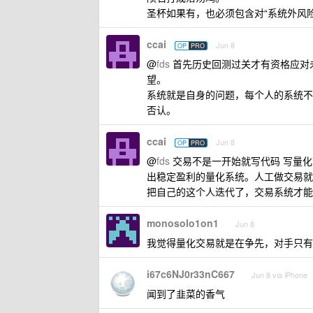
圣杯如果有，也必须包含对“系统外风
ccai
Jun 8
OP
PRO
@
fds
首先历史回测过关才有资格应对
望。
系统就是自身的问题，每个人的系统不
否认。
ccai
Jun 8
OP
PRO
@
fds
交易不是一开始就写代码 写量化
出稳定盈利的量化系统。人工做交易就
把自己的这个人迭代了，交易系统才能
monosolo1on1
Jun 8
我觉得量化交易就是在争先，对手只有
i67c6NJ0r33nC667
Jun 8 via iPhone
闻到了韭菜的香气