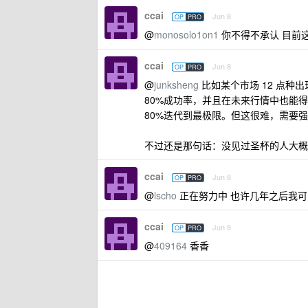
ccai
Jun 8
OP
PRO
@
monosolo1on1
你不得不承认 目前
ccai
Jun 8
OP
PRO
@
junksheng
比如某个市场 12 点
80%成功率，并且在未来行情中也能
80%迭代到最极限。但这很难，需要
不过还是那句话：没见过圣杯的人大概
ccai
Jun 8
OP
PRO
@
lscho
正在努力中 也许几年之后我可
ccai
Jun 8
OP
PRO
@
409164
香香