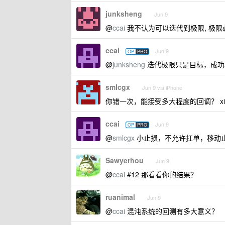
junksheng
Jun 9
@
ccai
我不认为可以迭代到极限, 极限必然 O
ccai
Jun 9
OP
PRO
@
junksheng
迭代极限只是目标，成功率
smlcgx
Jun 9 via iPhone
你错一次，能接受多大程度的回调？ xi
ccai
Jun 9
OP
PRO
@
smlcgx
小止损，不允许扛单，移动止
Sawyerhou
Jun 9
@
ccai
#12 那看看你的结果？
ruanimal
Jun 9
@
ccai
混沌系统的回测有多大意义？