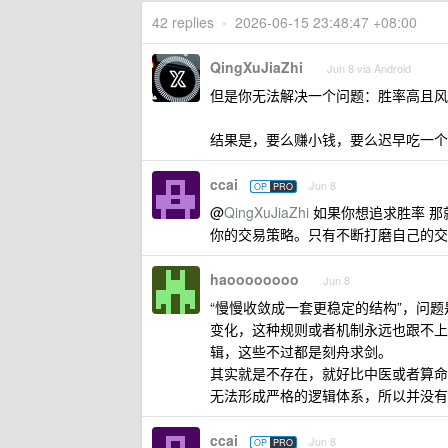
42 replies
•
2026-06-15 23:48:47 +08:00
QingXuJiaZhi
Jun 8 via Android
但是你无法解决一个问题：胜率高且风
结果是，要么赚小钱，要么迟早吃一个
ccai
Jun 8
OP
PRO
@
QingXuJiaZhi
如果你想追求胜率 那
你的交易策略。只有不断打磨自己的交
haoooooooo
Jun 8
“慢慢收敛成一套更稳定的结构”，问
变化，这种规则或者机制永远也跟不上
辑，这些不过都是刻舟求剑。
其实就是不存在，就好比中医或者算命
无法形成严格的逻辑体系，所以并没有
ccai
Jun 8
OP
PRO