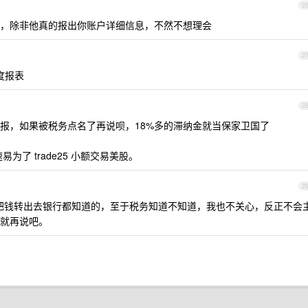
2
，除非他真的报出你账户详细信息，不然不想理会
2
年度报表
2
报，如果被税务点名了再说呗，18%多的滞纳金就当保家卫国了
速易为了 trade25 小额交易美股。
2
把钱转出去银行都知道的，至于税务知道不知道，我也不关心，反正不会
就再说吧。