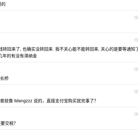
道的
1
1
转回来了, 也确实没转回来. 我不关心能不能转回来, 关心的是要等通知
前几年的有没有滞纳金
1
长桥
1
像 lidangzzz 说的，直接支付宝购买就完事了？
2
还要交税？