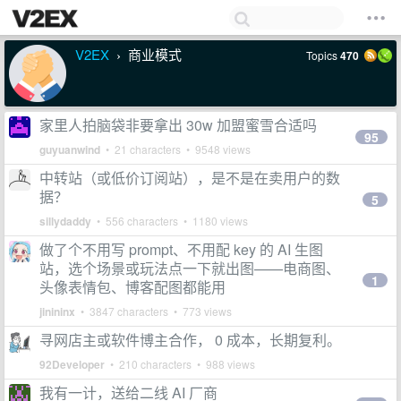
V2EX
商业模式
Topics
470
›
家里人拍脑袋非要拿出 30w 加盟蜜雪合适吗
95
guyuanwind
• 21 characters • 9548 views
中转站（或低价订阅站），是不是在卖用户的数
据？
5
sillydaddy
• 556 characters • 1180 views
做了个不用写 prompt、不用配 key 的 AI 生图
站，选个场景或玩法点一下就出图——电商图、
1
头像表情包、博客配图都能用
jinininx
• 3847 characters • 773 views
寻网店主或软件博主合作， 0 成本，长期复利。
92Developer
• 210 characters • 988 views
我有一计，送给二线 AI 厂商