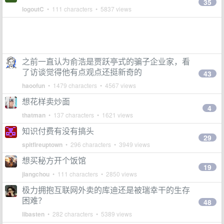
35
logoutC
• 111 characters • 5837 views
之前一直认为俞浩是贾跃亭式的骗子企业家，看
了访谈觉得他有点观点还挺新奇的
43
haoofun
• 1479 characters • 4567 views
想花样卖炒面
4
thatman
• 137 characters • 1621 views
知识付费有没有搞头
29
spitfireuptown
• 296 characters • 3949 views
想买秘方开个饭馆
19
jiangchou
• 111 characters • 2850 views
极力拥抱互联网外卖的库迪还是被瑞幸干的生存
困难？
48
libasten
• 282 characters • 5389 views