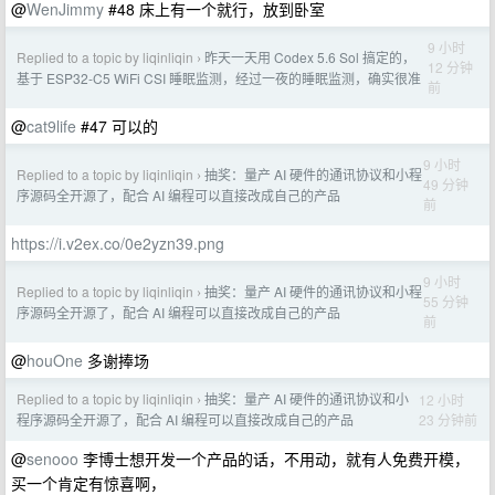
@
WenJimmy
#48 床上有一个就行，放到卧室
9 小时
Replied to a topic by liqinliqin
昨天一天用 Codex 5.6 Sol 搞定的，
›
12 分钟
基于 ESP32-C5 WiFi CSI 睡眠监测，经过一夜的睡眠监测，确实很准
前
@
cat9life
#47 可以的
9 小时
Replied to a topic by liqinliqin
抽奖：量产 AI 硬件的通讯协议和小程
›
49 分钟
序源码全开源了，配合 AI 编程可以直接改成自己的产品
前
https://i.v2ex.co/0e2yzn39.png
9 小时
Replied to a topic by liqinliqin
抽奖：量产 AI 硬件的通讯协议和小程
›
55 分钟
序源码全开源了，配合 AI 编程可以直接改成自己的产品
前
@
houOne
多谢捧场
Replied to a topic by liqinliqin
抽奖：量产 AI 硬件的通讯协议和小
12 小时
›
23 分钟前
程序源码全开源了，配合 AI 编程可以直接改成自己的产品
@
senooo
李博士想开发一个产品的话，不用动，就有人免费开模，
买一个肯定有惊喜啊，