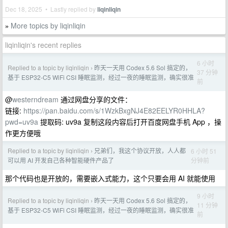
Dec 18, 2025 • Lastly replied by
liqinliqin
More topics by liqinliqin
»
liqinliqin's recent replies
6 小时
Replied to a topic by liqinliqin
昨天一天用 Codex 5.6 Sol 搞定的，
›
37 分钟
基于 ESP32-C5 WiFi CSI 睡眠监测，经过一夜的睡眠监测，确实很准
前
@
westerndream
通过网盘分享的文件：
链接:
https://pan.baidu.com/s/1WzkBxgNJ4E82EELYR0HHLA?
pwd=uv9a
提取码: uv9a 复制这段内容后打开百度网盘手机 App ，操
作更方便哦
Replied to a topic by liqinliqin
兄弟们，我这个协议开放，人人都
6 小时 51
›
分钟前
可以用 AI 开发自己各种智能硬件产品了
那个代码也是开放的，需要嵌入式能力，这个只要会用 AI 就能使用
9 小时
Replied to a topic by liqinliqin
昨天一天用 Codex 5.6 Sol 搞定的，
›
11 分钟
基于 ESP32-C5 WiFi CSI 睡眠监测，经过一夜的睡眠监测，确实很准
前