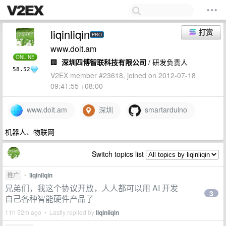
liqinliqin
打赏
PRO
www.doit.am
ONLINE
🏢
深圳四博智联科技有限公司
/ 研发负责人
58.52
V2EX member #23618, joined on 2012-07-18
09:41:55 +08:00
www.doit.am
深圳
smartarduino
机器人、物联网
Switch topics list
推广
•
liqinliqin
兄弟们，我这个协议开放，人人都可以用 AI 开发
3
自己各种智能硬件产品了
11h 52m ago • Lastly replied by
liqinliqin