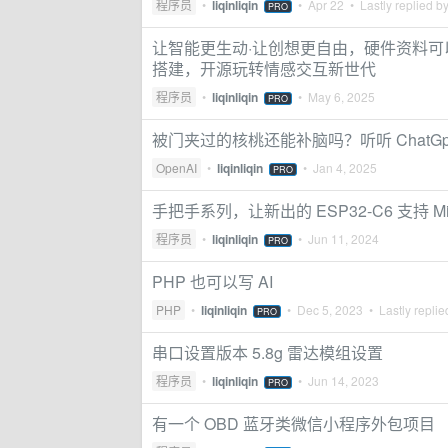
程序员
•
liqinliqin
•
Apr 22
• Lastly replied b
PRO
让智能更生动·让创想更自由，硬件资料
搭建，开源玩转情感交互新世代
程序员
•
liqinliqin
•
May 6, 2025
PRO
被门夹过的核桃还能补脑吗？听听 ChatG
OpenAI
•
liqinliqin
•
Jan 4, 2025
PRO
手把手系列，让新出的 ESP32-C6 支持 Micr
程序员
•
liqinliqin
•
Jun 11, 2024
PRO
PHP 也可以写 AI
PHP
•
liqinliqin
•
Dec 5, 2023
• Lastly repli
PRO
串口设置版本 5.8g 雷达模组设置
程序员
•
liqinliqin
•
Jun 14, 2023
PRO
有一个 OBD 蓝牙类微信小程序外包项目