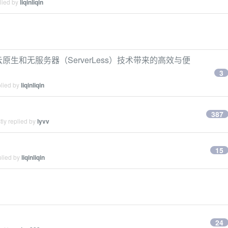
lied by
liqinliqin
到云原生和无服务器（ServerLess）技术带来的高效与便
3
plied by
liqinliqin
387
ly replied by
lyvv
15
plied by
liqinliqin
24