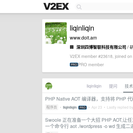
liqinliqin
www.doit.am
🏢
深圳四博智联科技有限公司
/
V2EX member #23618, joined on 
PRO member
PRO
liqinliqin
提问
技术
PHP Native AOT 编译器，支持将 P
程序员
•
liqinliqin
•
Apr 23
• Lastly replied b
PRO
Swoole 正在准备一个大招 PHP AOT,让
一个命令行 aot ./wordpress -o w