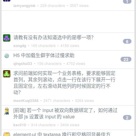
1
iamyangyiok
• 226 characters • 3557 views
请教有没有办法知道选中的是哪一项？
8
songdg
• 165 characters • 4150 views
H5 中加载生僻字体过慢求助
23
qingshui33
• 156 characters • 4702 views
求问前端如何实现一个业务表格，要求能够固定
首列，其余列滚动，点击一行在该行下展开一行
且固定住，左右滑动其他列的时候固定的行不
动？
meetKuqi2588
• 2471 characters • 3264 views
[前端] 若一个 input 被双向数据绑定了，如何通过
外部 js 设置该 input 的 value
2
ksc010
• 314 characters • 3404 views
element-ui 中 textarea 换行和空格回显最佳方