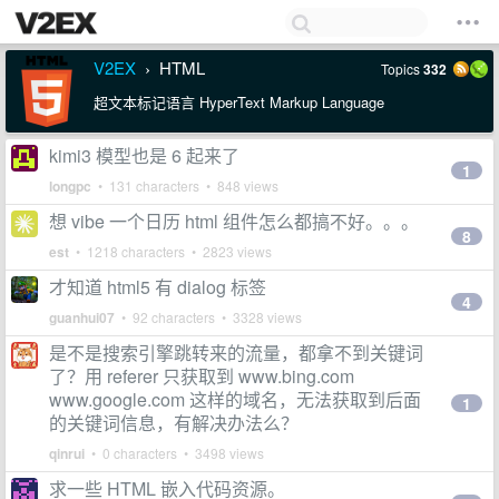
V2EX
HTML
Topics
332
›
超文本标记语言 HyperText Markup Language
kimi3 模型也是 6 起来了
1
longpc
• 131 characters • 848 views
想 vibe 一个日历 html 组件怎么都搞不好。。。
8
est
• 1218 characters • 2823 views
才知道 html5 有 dialog 标签
4
guanhui07
• 92 characters • 3328 views
是不是搜索引擎跳转来的流量，都拿不到关键词
了？用 referer 只获取到 www.bing.com
www.google.com 这样的域名，无法获取到后面
1
的关键词信息，有解决办法么？
qinrui
• 0 characters • 3498 views
求一些 HTML 嵌入代码资源。