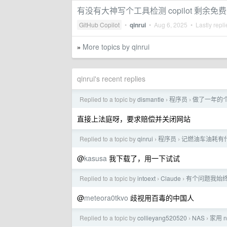
有没有大神写个工具检测 copilot 剩余免
GitHub Copilot
•
qinrui
•
Aug 6, 2025
• Lastly repl
More topics by qinrui
»
qinrui's recent replies
Replied to a topic by
dismantle
程序员
做了一年的个人
›
›
直接上法庭呀，要求赔偿并关闭网站
Replied to a topic by
qinrui
程序员
记燃油车油耗有
›
›
@
kasusa
我下载了，用一下试试
Replied to a topic by
intoext
Claude
有个问题我始终没
›
›
@
meteora0tkvo
歧视用百毒的中国人
Replied to a topic by
collieyang520520
NAS
家用 
›
›