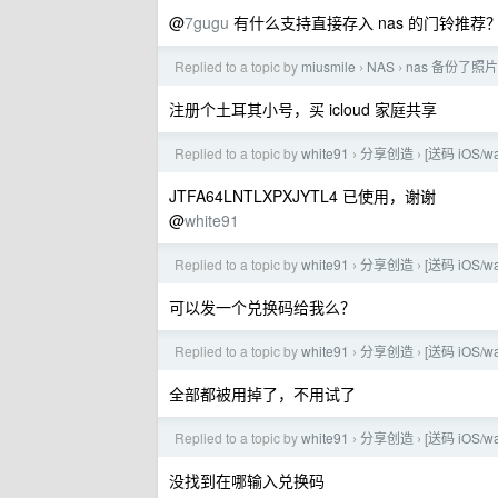
@
7gugu
有什么支持直接存入 nas 的门铃推荐
Replied to a topic by
miusmile
NAS
nas 备份了
›
›
注册个土耳其小号，买 icloud 家庭共享
Replied to a topic by
white91
分享创造
[送码 iOS
›
›
JTFA64LNTLXPXJYTL4 已使用，谢谢
@
white91
Replied to a topic by
white91
分享创造
[送码 iOS
›
›
可以发一个兑换码给我么？
Replied to a topic by
white91
分享创造
[送码 iOS
›
›
全部都被用掉了，不用试了
Replied to a topic by
white91
分享创造
[送码 iOS
›
›
没找到在哪输入兑换码