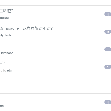
生轨迹？
4
daowu
是 apache，这样理解对不对？
9
julyclyde
1
y
kimhooo
一半
1
ied by
ejin
4
tth