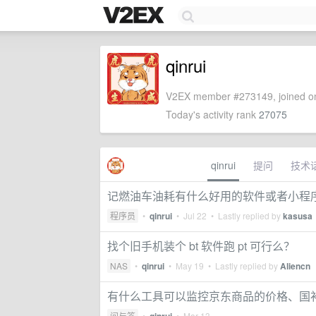
qinrui
V2EX member #273149, joined on
Today's activity rank
27075
qinrui
提问
技术
记燃油车油耗有什么好用的软件或者小程
程序员
•
qinrui
•
Jul 22
• Lastly replied by
kasusa
找个旧手机装个 bt 软件跑 pt 可行么？
NAS
•
qinrui
•
May 19
• Lastly replied by
Aliencn
有什么工具可以监控京东商品的价格、国
问与答
•
•
Mar 13