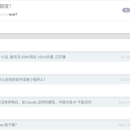
费额度？
1
ied by
wu67
站, 被月活 50W 网站 100%抄袭, 已实锤
Jul 2
什么好用的软件或者小程序么？
Jul 2
有弄明白，如 claude 这样的模型，中国大陆 IP 不能访问
May 2
nas 能干嘛？
May 1