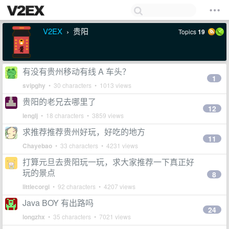
V2EX
贵阳
Topics
19
›
有没有贵州移动有线 A 车头？
1
svipghy
• 30 characters • 1013 views
贵阳的老兄去哪里了
12
lenglj
• 18 characters • 3859 views
求推荐推荐贵州好玩，好吃的地方
11
Chayebao
• 33 characters • 4231 views
打算元旦去贵阳玩一玩，求大家推荐一下真正好
玩的景点
8
littlecorgi
• 92 characters • 4207 views
Java BOY 有出路吗
24
longzhx
• 35 characters • 7021 views