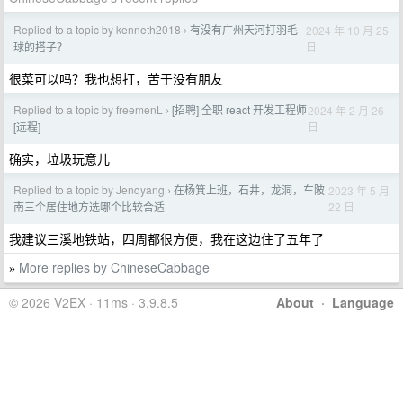
Replied to a topic by kenneth2018
有没有广州天河打羽毛
2024 年 10 月 25
›
日
球的搭子？
很菜可以吗？我也想打，苦于没有朋友
Replied to a topic by freemenL
[招聘] 全职 react 开发工程师
2024 年 2 月 26
›
日
[远程]
确实，垃圾玩意儿
Replied to a topic by Jenqyang
在杨箕上班，石井，龙洞，车陂
2023 年 5 月
›
22 日
南三个居住地方选哪个比较合适
我建议三溪地铁站，四周都很方便，我在这边住了五年了
More replies by ChineseCabbage
»
© 2026 V2EX · 11ms · 3.9.8.5
About
·
Language