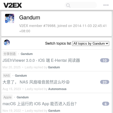
Gandum
V2EX member #79988, joined on 2014-11-03 22:45:41
+08:00
Switch topics list
分享创造
•
Gandum
JSEhViewer 3.0.0 - iOS 端 E-Hentai 阅读器
10
Mar 20, 2025 • Lastly replied by
Gandum
NAS
•
Gandum
大意了， NAS 风扇噪音居然这么吵😩
23
Aug 15, 2023 • Lastly replied by
Autonomous
Apple
•
Gandum
macOS 上运行的 iOS App 能否进入后台？
6
Nov 19, 2022 • Lastly replied by
Gandum