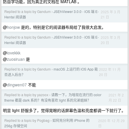
防自学功能，因为真正的文档在 MATLAB 。
Replied to a topic by Gandum
JSEhViewer 3.0.0 - iOS 端 E-
2025 年 3 月
›
21 日
Hentai 阅读器
@
honjow
是的，特别是它的阅读器布局给了我很大启发。
Replied to a topic by Gandum
JSEhViewer 3.0.0 - iOS 端 E-
2025 年 3 月
›
20 日
Hentai 阅读器
@
iovekkk
@
zuosiruan
是
Replied to a topic by Gandum
macOS 上运行的 iOS App 能
2022 年 11 月
›
20 日
否进入后台？
@
dingwen07
不能
Replied to a topic by yazoox
请教一下，为啥现在流行的 color
2021 年 2
›
月 22 日
theme 都是 dark 系的？有没有喜欢 light 系的兄弟姐妹？
明显 light 舒服多了，觉得晃眼的话屏幕色温和亮度都调一下就行了。
Replied to a topic by Pogbag
如何充分利用 iPhone 的
2020 年 12 月 29
›
日
256g 存储空间