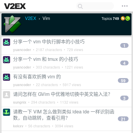
V2EX
Vim
Topics
749
›
分享一个 vim 中执行脚本的小技巧
1
yuancoder
• 2187 characters • 729 views
分享一个 vim 和 tmux 的小技巧
4
yuancoder
• 303 characters • 1221 views
有没有喜欢折腾 vim 的
59
yuancoder
• 22 characters • 5917 views
请问怎样在 GVim 中优雅地切换中英文输入法？
3
sungnix
• 294 characters • 1132 views
请教一下 VIM 怎么做到类似 idea ide 一样识别函
数，自动跳转，查看引用？
21
kekxv
• 56 characters • 3094 views