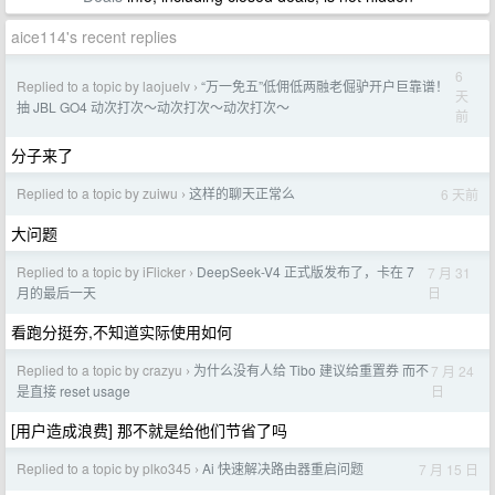
aice114's recent replies
6
Replied to a topic by laojuelv
“万一免五”低佣低两融老倔驴开户巨靠谱！
›
天
抽 JBL GO4 动次打次～动次打次～动次打次～
前
分子来了
Replied to a topic by zuiwu
这样的聊天正常么
6 天前
›
大问题
Replied to a topic by iFlicker
DeepSeek-V4 正式版发布了，卡在 7
7 月 31
›
日
月的最后一天
看跑分挺夯,不知道实际使用如何
Replied to a topic by crazyu
为什么没有人给 Tibo 建议给重置券 而不
7 月 24
›
日
是直接 reset usage
[用户造成浪费] 那不就是给他们节省了吗
Replied to a topic by plko345
Ai 快速解决路由器重启问题
7 月 15 日
›