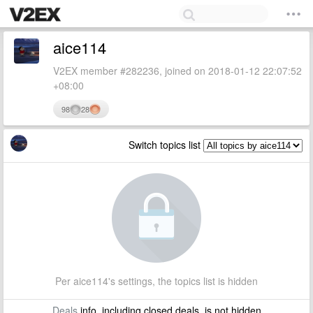
aice114
V2EX member #282236, joined on 2018-01-12 22:07:52
+08:00
98
28
Switch topics list
Per aice114's settings, the topics list is hidden
Deals
info, including closed deals, is not hidden