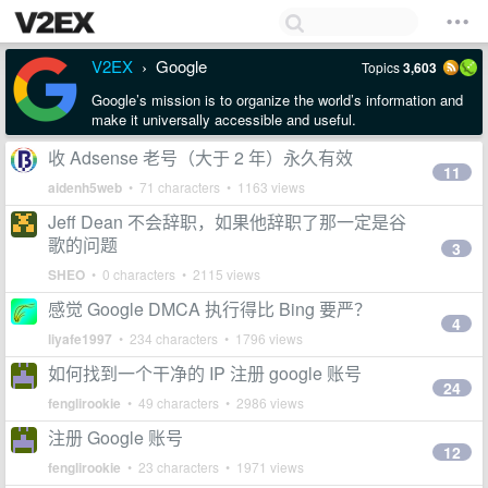
V2EX
Google
Topics
3,603
›
Google’s mission is to organize the world’s information and
make it universally accessible and useful.
收 Adsense 老号（大于 2 年）永久有效
11
aidenh5web
• 71 characters • 1163 views
Jeff Dean 不会辞职，如果他辞职了那一定是谷
歌的问题
3
SHEO
• 0 characters • 2115 views
感觉 Google DMCA 执行得比 Bing 要严？
4
liyafe1997
• 234 characters • 1796 views
如何找到一个干净的 IP 注册 google 账号
24
fenglirookie
• 49 characters • 2986 views
注册 Google 账号
12
fenglirookie
• 23 characters • 1971 views