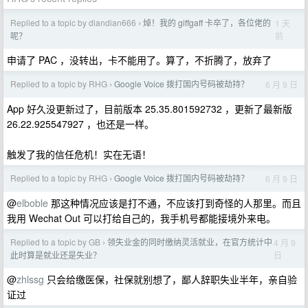
Replied to a topic by diandian666
焯！我的 giffgaff 卡卒了，各位佬的
1 天
›
前
呢？
申请了 PAC ，没转出，卡不能用了。算了，不折腾了，放弃了
Replied to a topic by RHG
Google Voice 拨打国内号码被劫持？
6 月 9 日
›
App 好久没更新过了，目前版本 25.35.801592732 ，更新了最新版
26.22.925547927 ，也还是一样。
触发了我的信任危机！实在无语！
Replied to a topic by RHG
Google Voice 拨打国内号码被劫持？
6 月 9 日
›
@
elboble
那这种情况应该是打不通，不应该打到奇怪的人那里。而且
我用 Wechat Out 可以打给自己的，我手机号都能接境外来电。
Replied to a topic by GB
领失业金的同时缴纳灵活就业，在官方统计中
4 月 9
›
日
此时算是就业还是失业？
@
zhlssg
只会给缴医保，社保就别想了，鄙人辞职失业半年，亲自验
证过