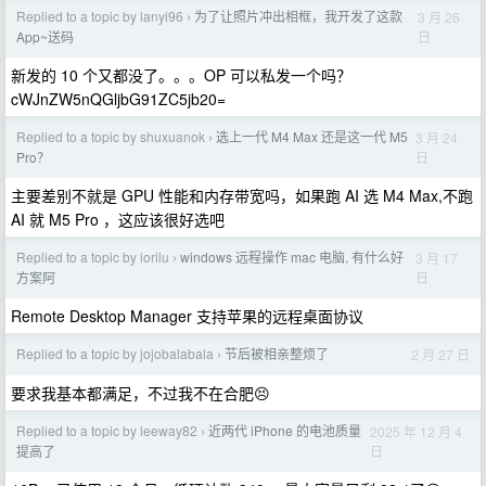
Replied to a topic by lanyi96
为了让照片冲出相框，我开发了这款
3 月 26
›
日
App~送码
新发的 10 个又都没了。。。OP 可以私发一个吗？
cWJnZW5nQGljbG91ZC5jb20=
Replied to a topic by shuxuanok
选上一代 M4 Max 还是这一代 M5
3 月 24
›
日
Pro？
主要差别不就是 GPU 性能和内存带宽吗，如果跑 AI 选 M4 Max,不跑
AI 就 M5 Pro ，这应该很好选吧
Replied to a topic by iorilu
windows 远程操作 mac 电脑, 有什么好
3 月 17
›
日
方案阿
Remote Desktop Manager 支持苹果的远程桌面协议
Replied to a topic by jojobalabala
节后被相亲整烦了
2 月 27 日
›
要求我基本都满足，不过我不在合肥😣
Replied to a topic by leeway82
近两代 iPhone 的电池质量
2025 年 12 月 4
›
日
提高了