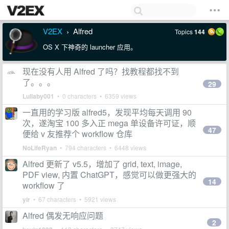
V2EX
Alfred
Topics
144
›
OS X 下神奇的 launcher 应用。
现在没有人用 Alfred 了吗？找教程都找不到
了。。。
29
Lullaby001
• 0 characters • 6359 views
一直用的学习版 alfred5，发现平均每天调用 90
次，遂淘宝 100 多入正 mega 单设备许可证，顺
47
便给 v 友推荐个 workflow 仓库
NoLifeRyan
• 794 characters • 6448 views
Alfred 更新了 v5.5，增加了 grid, text, image,
PDF view, 内置 ChatGPT，感觉可以做更强大的
14
workflow 了
yir
• 67 characters • 5921 views
Alfred 偶发无响应问题
2