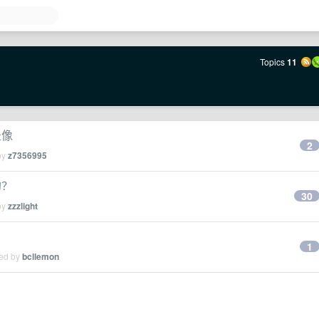
Topics
11
录像
2
by
z7356995
的？
30
by
zzzlight
1
ied by
bcllemon