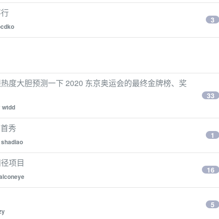
不行
3
ocdko
度大胆预测一下 2020 东京奥运会的最终金牌榜、奖
33
y
wtdd
I 首秀
1
y
shadiao
田径项目
16
falconeye
5
zy