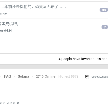
，四年前还是挺他的，恐奥症无语了……
80
ance
晒投篮成绩吧。
7
erry0824
4 people have favorited this nod
·
FAQ
·
Solana
·
2740 Online
Highest 6679
·
Select Langua
5:02
·
JFK 08:02