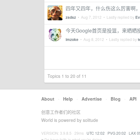
四年又四年，什么伤这么厉害啊
zsdsz
•
Aug 7, 2012
• Lastly replied by
Ev
今天Google首页是投篮，来晒
imzoke
•
Aug 8, 2012
• Lastly replied by
t
Topics 1 to 20 of 11
About
·
Help
·
Advertise
·
Blog
·
API
创意工作者们的社区
World is powered by solitude
VERSION: 3.9.8.5 · 29ms ·
UTC 12:02
·
PVG 20:02
·
LAX 0
♥ Do have faith in what you're doing.