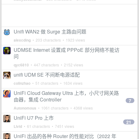
Unifi WAN2 做 Surge 主路由问题
alexcding
• 203 characters • 1923 views
UDMSE Internet 设置成 PPPoE 部分网络不能访
问
qyc6810
• 447 characters • 2152 views
unifi UDM SE 不间断电源适配
colinzhao
• 51 characters • 1634 views
UniFi Cloud Gateway Ultra 上市，小尺寸网关路
由器，集成 Controller
7
Autonomous
• 1061 characters • 4368 views
UniFi U7 Pro 上市
21
Livid
• 61 characters • 7451 views
UniFi 出品的各种 Router 的性能对比（2022 年