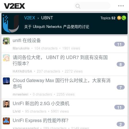
V2EX
UBNT
Topics
52
›
关于 Ubiquiti Networks 产品使用的讨论
unifi 在线设备
11
MarukoHe
• 104 characters • 1901 views
请问各位大佬， UBNT 的 UDR7 到底有没有国
行版本？
8
HAYABUSA
• 237 characters • 2272 views
Cloud Gateway Max 国行什么时候上，大家有消
息吗
7
mrweiwei
• 0 characters • 2255 views
UniFi 新出的 2.5G 小交换机
11
Livid
• 95 characters • 5901 views
UniFi Express 的性能咋样？
2
xiaoyuesanshui
• 289 characters • 2149 views