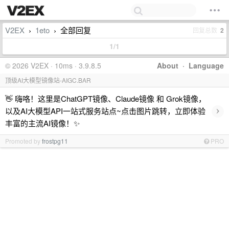
V2EX
1eto
全部回复
回复总数
2
›
›
1/1
© 2026 V2EX · 10ms · 3.9.8.5
About
·
Language
顶级AI大模型镜像站-AIGC.BAR
👋 嗨咯！这里是ChatGPT镜像、Claude镜像 和 Grok镜像，
›
以及AI大模型API一站式服务站点~点击图片跳转，立即体验
丰富的主流AI镜像！✨
Promoted by
frostpg11
PRO