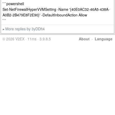
```powershell
Set-NetFirewallHyperVVMSetting -Name '{40E0AC32-46A5-438A-
A0B2-2B479E8F2E90}' -DefaultInboundAction Allow
```
More replies by 3yDDft4
»
© 2026 V2EX · 11ms · 3.9.8.5
About
·
Language